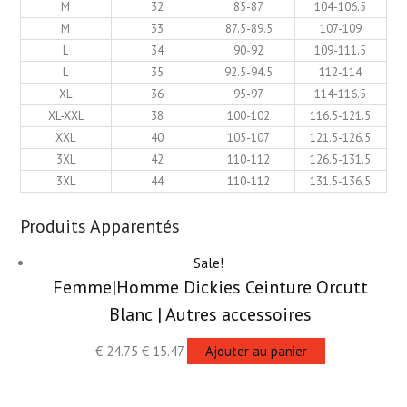
M
32
85-87
104-106.5
M
33
87.5-89.5
107-109
L
34
90-92
109-111.5
L
35
92.5-94.5
112-114
XL
36
95-97
114-116.5
XL-XXL
38
100-102
116.5-121.5
XXL
40
105-107
121.5-126.5
3XL
42
110-112
126.5-131.5
3XL
44
110-112
131.5-136.5
Produits Apparentés
Sale!
Femme|Homme Dickies Ceinture Orcutt
Blanc | Autres accessoires
€
24.75
€
15.47
Ajouter au panier