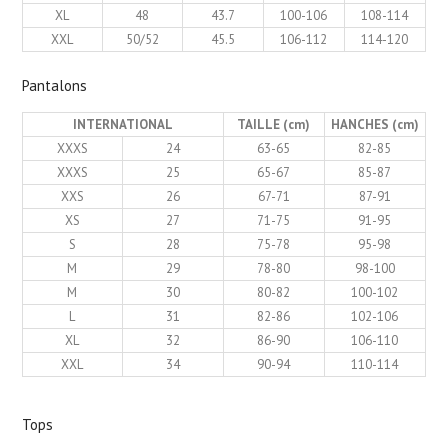
XL
48
43.7
100-106
108-114
XXL
50/52
45.5
106-112
114-120
Pantalons
INTERNATIONAL
TAILLE (cm)
HANCHES (cm)
XXXS
24
63-65
82-85
XXXS
25
65-67
85-87
XXS
26
67-71
87-91
XS
27
71-75
91-95
S
28
75-78
95-98
M
29
78-80
98-100
M
30
80-82
100-102
L
31
82-86
102-106
XL
32
86-90
106-110
XXL
34
90-94
110-114
Tops