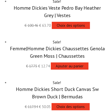
Sale!
Homme Dickies Veste Pedro Bay Heather
Grey | Vestes
€
100.46
€
63.70
Choix des options
Sale!
Femme|Homme Dickies Chaussettes Genola
Green Moss | Chaussettes
€
17.75
€
12.74
Ajouter au panier
Sale!
Homme Dickies Short Duck Canvas Sw
Brown Duck | Bermudas
€
117.94
€
50.05
Choix des options