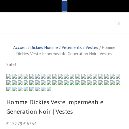
S
k
i
p
t
Accueil
/
Dickies Homme
/
Vêtements
/
Vestes
/ Homme
o
Dickies Veste Imperméable Generation Noir | Vestes
c
o
Sale!
n
t
e
n
t
by
Fmeaddons
Homme Dickies Veste Imperméable
Generation Noir | Vestes
€
152.79
€
67.34