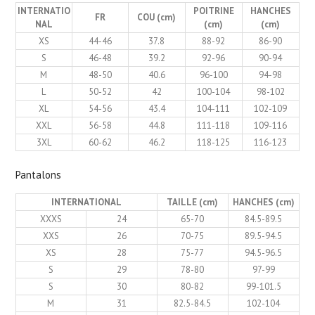
INTERNATIO
POITRINE
HANCHES
FR
COU (cm)
NAL
(cm)
(cm)
XS
44-46
37.8
88-92
86-90
S
46-48
39.2
92-96
90-94
M
48-50
40.6
96-100
94-98
L
50-52
42
100-104
98-102
XL
54-56
43.4
104-111
102-109
XXL
56-58
44.8
111-118
109-116
3XL
60-62
46.2
118-125
116-123
Pantalons
INTERNATIONAL
TAILLE (cm)
HANCHES (cm)
XXXS
24
65-70
84.5-89.5
XXS
26
70-75
89.5-94.5
XS
28
75-77
94.5-96.5
S
29
78-80
97-99
S
30
80-82
99-101.5
M
31
82.5-84.5
102-104