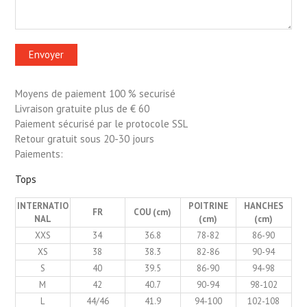
Moyens de paiement 100 % securisé
Livraison gratuite plus de € 60
Paiement sécurisé par le protocole SSL
Retour gratuit sous 20-30 jours
Paiements:
Tops
INTERNATIO
POITRINE
HANCHES
FR
COU (cm)
NAL
(cm)
(cm)
XXS
34
36.8
78-82
86-90
XS
38
38.3
82-86
90-94
S
40
39.5
86-90
94-98
M
42
40.7
90-94
98-102
L
44/46
41.9
94-100
102-108