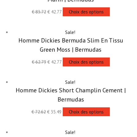
€
83.72
€
42.77
Choix des options
Sale!
Homme Dickies Bermuda Slim En Tissu
Green Moss | Bermudas
€
62.79
€
42.77
Choix des options
Sale!
Homme Dickies Short Champlin Cement |
Bermudas
€
72.62
€
35.49
Choix des options
Sale!