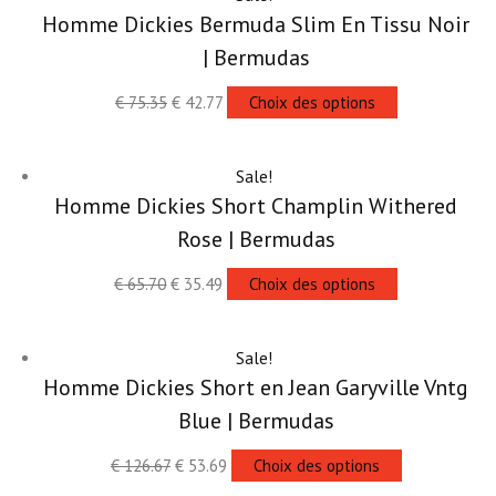
Homme Dickies Bermuda Slim En Tissu Noir
| Bermudas
€
75.35
€
42.77
Choix des options
Sale!
Homme Dickies Short Champlin Withered
Rose | Bermudas
€
65.70
€
35.49
Choix des options
Sale!
Homme Dickies Short en Jean Garyville Vntg
Blue | Bermudas
€
126.67
€
53.69
Choix des options