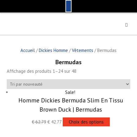
S
k
i
p
t
Accueil
/
Dickies Homme
/
Vêtements
/ Bermudas
o
c
Bermudas
o
n
Affichage des produits 1–24 sur 48
t
e
n
Sale!
t
Homme Dickies Bermuda Slim En Tissu
Brown Duck | Bermudas
€
62.79
€
42.77
Choix des options