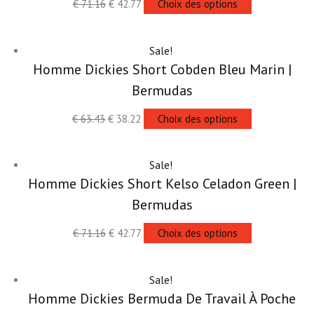
€
71.16
€
42.77
Choix des options
Sale!
Homme Dickies Short Cobden Bleu Marin |
Bermudas
€
63.43
€
38.22
Choix des options
Sale!
Homme Dickies Short Kelso Celadon Green |
Bermudas
€
71.16
€
42.77
Choix des options
Sale!
Homme Dickies Bermuda De Travail À Poche