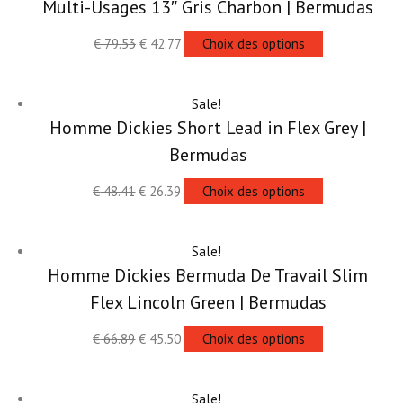
Multi-Usages 13″ Gris Charbon | Bermudas
€
79.53
€
42.77
Choix des options
Sale!
Homme Dickies Short Lead in Flex Grey |
Bermudas
€
48.41
€
26.39
Choix des options
Sale!
Homme Dickies Bermuda De Travail Slim
Flex Lincoln Green | Bermudas
€
66.89
€
45.50
Choix des options
Sale!