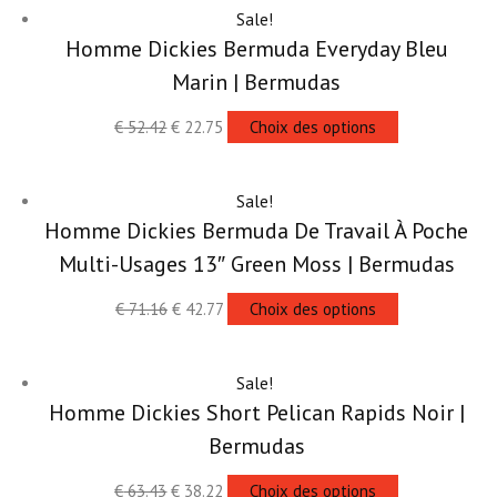
Sale!
Homme Dickies Bermuda Everyday Bleu
Marin | Bermudas
€
52.42
€
22.75
Choix des options
Sale!
Homme Dickies Bermuda De Travail À Poche
Multi-Usages 13″ Green Moss | Bermudas
€
71.16
€
42.77
Choix des options
Sale!
Homme Dickies Short Pelican Rapids Noir |
Bermudas
€
63.43
€
38.22
Choix des options