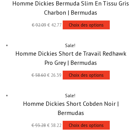
Homme Dickies Bermuda Slim En Tissu Gris
Charbon | Bermudas
€
92.09
€
42.77
Choix des options
Sale!
Homme Dickies Short de Travail Redhawk
Pro Grey | Bermudas
€
58.60
€
26.39
Choix des options
Sale!
Homme Dickies Short Cobden Noir |
Bermudas
€
93.28
€
38.22
Choix des options