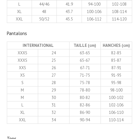
L
44/46
41.9
94-100
102-108
XL
48
43.7
100-106
108-114
XXL
50/52
45.5
106-112
114-120
Pantalons
INTERNATIONAL
TAILLE (cm)
HANCHES (cm)
XXXS
24
63-65
82-85
XXXS
25
65-67
85-87
XXS
26
67-71
87-91
XS
27
71-75
91-95
S
28
75-78
95-98
M
29
78-80
98-100
M
30
80-82
100-102
L
31
82-86
102-106
XL
32
86-90
106-110
XXL
34
90-94
110-114
Tops