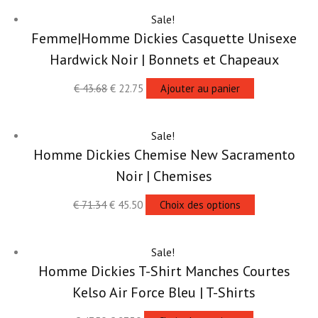
Sale!
Femme|Homme Dickies Casquette Unisexe
Hardwick Noir | Bonnets et Chapeaux
€
43.68
€
22.75
Ajouter au panier
Sale!
Homme Dickies Chemise New Sacramento
Noir | Chemises
€
71.34
€
45.50
Choix des options
Sale!
Homme Dickies T-Shirt Manches Courtes
Kelso Air Force Bleu | T-Shirts