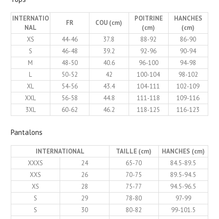
INTERNATIO
POITRINE
HANCHES
FR
COU (cm)
NAL
(cm)
(cm)
XS
44-46
37.8
88-92
86-90
S
46-48
39.2
92-96
90-94
M
48-50
40.6
96-100
94-98
L
50-52
42
100-104
98-102
XL
54-56
43.4
104-111
102-109
XXL
56-58
44.8
111-118
109-116
3XL
60-62
46.2
118-125
116-123
Pantalons
INTERNATIONAL
TAILLE (cm)
HANCHES (cm)
XXXS
24
65-70
84.5-89.5
XXS
26
70-75
89.5-94.5
XS
28
75-77
94.5-96.5
S
29
78-80
97-99
S
30
80-82
99-101.5