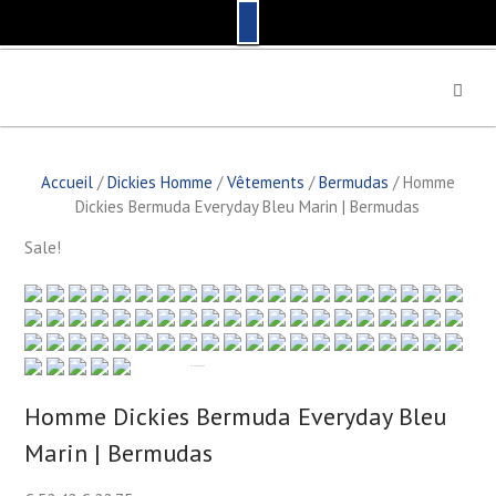
S
k
i
p
t
Accueil
/
Dickies Homme
/
Vêtements
/
Bermudas
/ Homme
o
Dickies Bermuda Everyday Bleu Marin | Bermudas
c
o
Sale!
n
t
e
n
t
by
Fmeaddons
Homme Dickies Bermuda Everyday Bleu
Marin | Bermudas