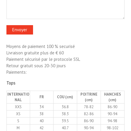
Moyens de paiement 100 % securisé
Livraison gratuite plus de € 60
Paiement sécurisé par le protocole SSL
Retour gratuit sous 20-30 jours
Paiements:
Tops
INTERNATIO
POITRINE
HANCHES
FR
COU (cm)
NAL
(cm)
(cm)
XXS
34
36.8
78-82
86-90
XS
38
38.3
82-86
90-94
S
40
39.5
86-90
94-98
M
42
40.7
90-94
98-102