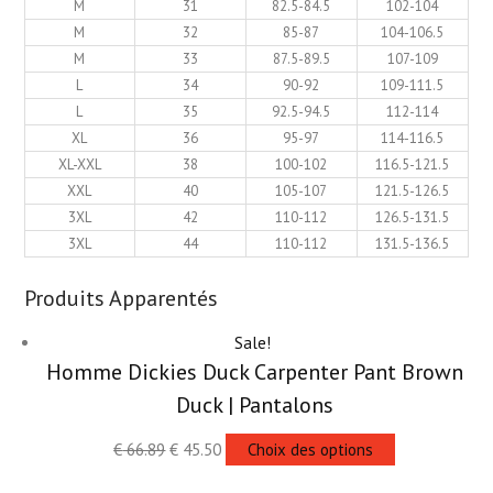
M
31
82.5-84.5
102-104
M
32
85-87
104-106.5
M
33
87.5-89.5
107-109
L
34
90-92
109-111.5
L
35
92.5-94.5
112-114
XL
36
95-97
114-116.5
XL-XXL
38
100-102
116.5-121.5
XXL
40
105-107
121.5-126.5
3XL
42
110-112
126.5-131.5
3XL
44
110-112
131.5-136.5
Produits Apparentés
Sale!
Homme Dickies Duck Carpenter Pant Brown
Duck | Pantalons
€
66.89
€
45.50
Choix des options