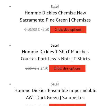
Sale!
Homme Dickies Chemise New
Sacramento Pine Green | Chemises
€
107.02
€
45.50
Choix des options
Sale!
Homme Dickies T-Shirt Manches
Courtes Fort Lewis Noir | T-Shirts
€
55.42
€
27.30
Choix des options
Sale!
Homme Dickies Ensemble imperméable
AWT Dark Green | Salopettes