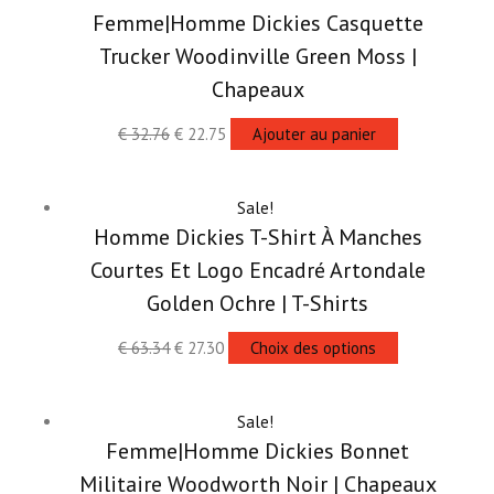
Femme|Homme Dickies Casquette
Trucker Woodinville Green Moss |
Chapeaux
€
32.76
€
22.75
Ajouter au panier
Sale!
Homme Dickies T-Shirt À Manches
Courtes Et Logo Encadré Artondale
Golden Ochre | T-Shirts
€
63.34
€
27.30
Choix des options
Sale!
Femme|Homme Dickies Bonnet
Militaire Woodworth Noir | Chapeaux