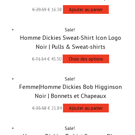
€
29.39
€
16.38
Ajouter au panier
Sale!
Homme Dickies Sweat-Shirt Icon Logo
Noir | Pulls & Sweat-shirts
€
71.34
€
45.50
Choix des options
Sale!
Femme|Homme Dickies Bob Higginson
Noir | Bonnets et Chapeaux
€
35.58
€
21.84
Ajouter au panier
Sale!