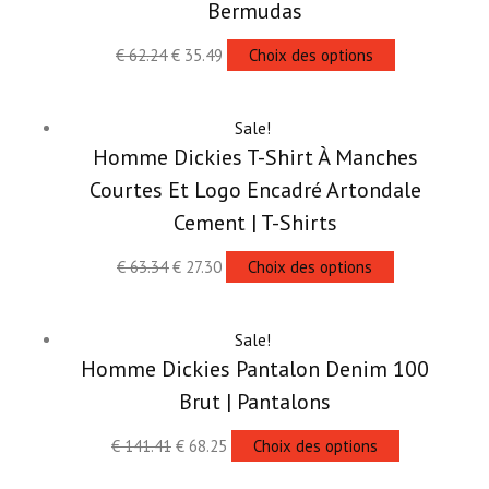
Bermudas
€
62.24
€
35.49
Choix des options
Sale!
Homme Dickies T-Shirt À Manches
Courtes Et Logo Encadré Artondale
Cement | T-Shirts
€
63.34
€
27.30
Choix des options
Sale!
Homme Dickies Pantalon Denim 100
Brut | Pantalons
€
141.41
€
68.25
Choix des options