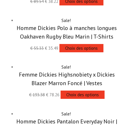
€
89.54
€
38.22
Choix des options
Sale!
Homme Dickies Polo à manches longues
Oakhaven Rugby Bleu Marin | T-Shirts
€
55.33
€
35.49
Choix des options
Sale!
Femme Dickies Highsnobiety x Dickies
Blazer Marron Foncé | Vestes
€
193.38
€
78.26
Choix des options
Sale!
Homme Dickies Pantalon Everyday Noir |