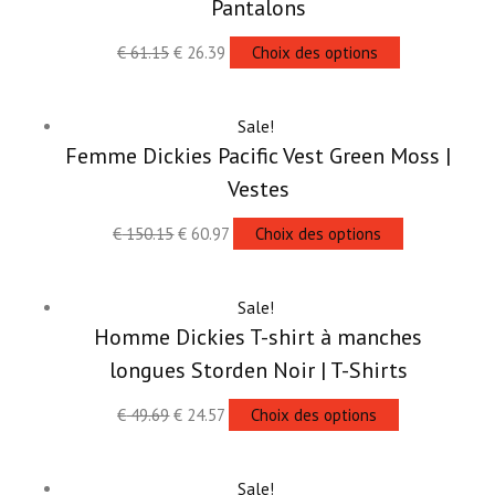
Pantalons
€
61.15
€
26.39
Choix des options
Sale!
Femme Dickies Pacific Vest Green Moss |
Vestes
€
150.15
€
60.97
Choix des options
Sale!
Homme Dickies T-shirt à manches
longues Storden Noir | T-Shirts
€
49.69
€
24.57
Choix des options
Sale!