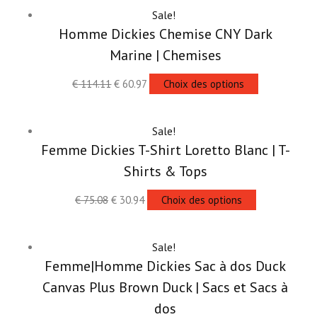
Sale!
Homme Dickies Chemise CNY Dark
Marine | Chemises
€
114.11
€
60.97
Choix des options
Sale!
Femme Dickies T-Shirt Loretto Blanc | T-
Shirts & Tops
€
75.08
€
30.94
Choix des options
Sale!
Femme|Homme Dickies Sac à dos Duck
Canvas Plus Brown Duck | Sacs et Sacs à
dos