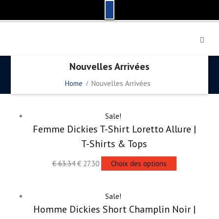
S
k
i
p
Nouvelles Arrivées
t
o
Home
Nouvelles Arrivées
c
o
n
Sale!
t
Femme Dickies T-Shirt Loretto Allure |
e
T-Shirts & Tops
n
t
€
63.34
€
27.30
Choix des options
Sale!
Homme Dickies Short Champlin Noir |