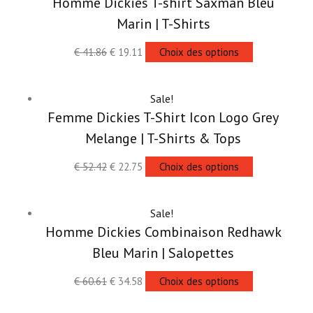
Homme Dickies T-shirt Saxman Bleu
Marin | T-Shirts
€
41.86
€
19.11
Choix des options
Sale!
Femme Dickies T-Shirt Icon Logo Grey
Melange | T-Shirts & Tops
€
52.42
€
22.75
Choix des options
Sale!
Homme Dickies Combinaison Redhawk
Bleu Marin | Salopettes
€
60.61
€
34.58
Choix des options