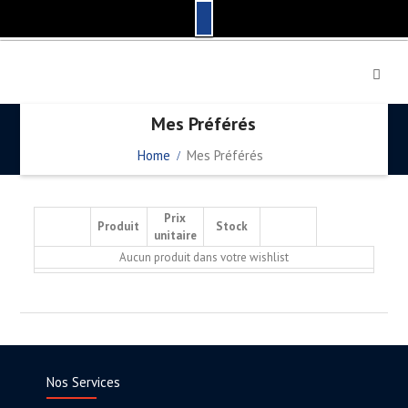
S
k
i
p
Mes Préférés
t
o
Home
Mes Préférés
c
o
n
Prix
Produit
Stock
t
unitaire
e
Aucun produit dans votre wishlist
n
t
Nos Services