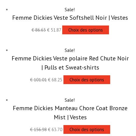
Sale!
Femme Dickies Veste Softshell Noir | Vestes
€
86.63
€
51.87
Choix des options
Sale!
Femme Dickies Veste polaire Red Chute Noir
| Pulls et Sweat-shirts
€
101.01
€
68.25
Choix des options
Sale!
Femme Dickies Manteau Chore Coat Bronze
Mist | Vestes
€
156.98
€
63.70
Choix des options