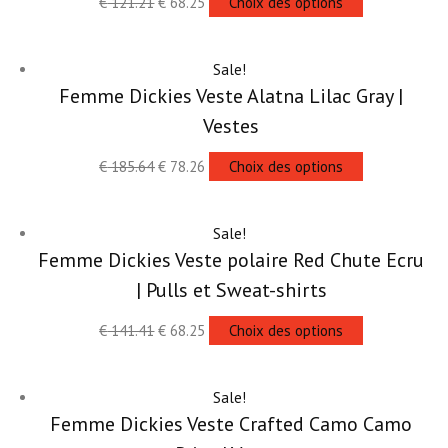
€
121.21
€
68.25
Choix des options
Sale!
Femme Dickies Veste Alatna Lilac Gray |
Vestes
€
185.64
€
78.26
Choix des options
Sale!
Femme Dickies Veste polaire Red Chute Ecru
| Pulls et Sweat-shirts
€
141.41
€
68.25
Choix des options
Sale!
Femme Dickies Veste Crafted Camo Camo