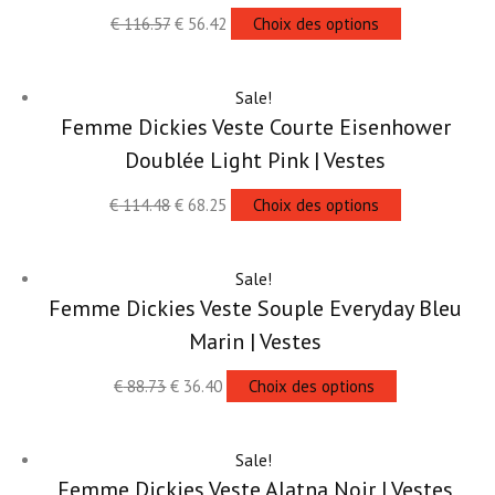
€
116.57
€
56.42
Choix des options
Sale!
Femme Dickies Veste Courte Eisenhower
Doublée Light Pink | Vestes
€
114.48
€
68.25
Choix des options
Sale!
Femme Dickies Veste Souple Everyday Bleu
Marin | Vestes
€
88.73
€
36.40
Choix des options
Sale!
Femme Dickies Veste Alatna Noir | Vestes