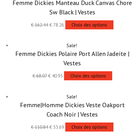
Femme Dickies Manteau Duck Canvas Chore
Sw Black | Vestes
€
162.44
€
78.26
Choix des options
Sale!
Femme Dickies Polaire Port Allen Jadeite |
Vestes
€
68.07
€
40.95
Choix des options
Sale!
Femme|Homme Dickies Veste Oakport
Coach Noir | Vestes
€
110.84
€
53.69
Choix des options