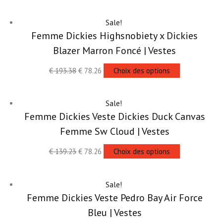
Sale!
Femme Dickies Highsnobiety x Dickies
Blazer Marron Foncé | Vestes
€
193.38
€
78.26
Choix des options
Sale!
Femme Dickies Veste Dickies Duck Canvas
Femme Sw Cloud | Vestes
€
139.23
€
78.26
Choix des options
Sale!
Femme Dickies Veste Pedro Bay Air Force
Bleu | Vestes