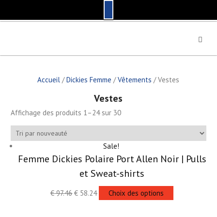
S
k
i
p
t
Accueil
/
Dickies Femme
/
Vêtements
/ Vestes
o
c
Vestes
o
n
Affichage des produits 1–24 sur 30
t
e
n
Sale!
t
Femme Dickies Polaire Port Allen Noir | Pulls
et Sweat-shirts
€
97.46
€
58.24
Choix des options