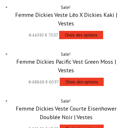
Sale!
Femme Dickies Veste Lēo X Dickies Kaki |
Vestes
€
117.57
€
70.07
Choix des options
Sale!
Femme Dickies Pacific Vest Green Moss |
Vestes
€
150.15
€
60.97
Choix des options
Sale!
Femme Dickies Veste Courte Eisenhower
Doublée Noir | Vestes