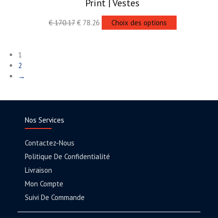
Print | Vestes
€
170.17
€
78.26
Choix des options
1
2
→
Nos Services
Contactez-Nous
Politique De Confidentialité
Livraison
Mon Compte
Suivi De Commande