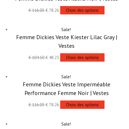
€
116.03
€
78.26
Choix des options
Sale!
Femme Dickies Veste Kiester Lilac Gray |
Vestes
€
104.10
€
48.23
Choix des options
Sale!
Femme Dickies Veste Imperméable
Performance Femme Noir | Vestes
€
116.03
€
78.26
Choix des options
Sale!