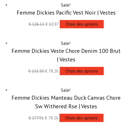
Sale!
Femme Dickies Pacific Vest Noir | Vestes
€
126.13
€
60.97
Choix des options
Sale!
Femme Dickies Veste Chore Denim 100 Brut
| Vestes
€
131.50
€
78.26
Choix des options
Sale!
Femme Dickies Manteau Duck Canvas Chore
Sw Withered Rse | Vestes
€
177.91
€
78.26
Choix des options