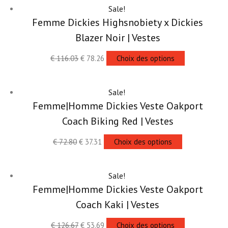
Sale!
Femme Dickies Highsnobiety x Dickies
Blazer Noir | Vestes
€
116.03
€
78.26
Choix des options
Sale!
Femme|Homme Dickies Veste Oakport
Coach Biking Red | Vestes
€
72.80
€
37.31
Choix des options
Sale!
Femme|Homme Dickies Veste Oakport
Coach Kaki | Vestes
€
126.67
€
53.69
Choix des options