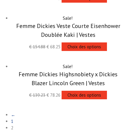
Sale!
Femme Dickies Veste Courte Eisenhower
Doublée Kaki | Vestes
€
154.88
€
68.25
Choix des options
Sale!
Femme Dickies Highsnobiety x Dickies
Blazer Lincoln Green | Vestes
€
139.23
€
78.26
Choix des options
←
1
2