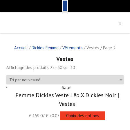
S
k
i
p
t
Accueil
/
Dickies Femme
/
Vêtements
/ Vestes / Page 2
o
c
Vestes
o
n
Affichage des produits 25–30 sur 30
t
e
n
Sale!
t
Femme Dickies Veste Lēo X Dickies Noir |
Vestes
€
159.07
€
70.07
Choix des options