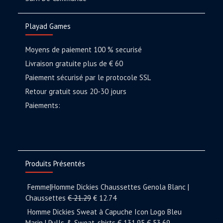
Playad Games
Moyens de paiement 100 % securisé
Livraison gratuite plus de € 60
Paiement sécurisé par le protocole SSL
Retour gratuit sous 20-30 jours
Paiements:
Produits Présentés
Femme|Homme Dickies Chaussettes Genola Blanc |
Chaussettes
€
21.29
€
12.74
Homme Dickies Sweat à Capuche Icon Logo Bleu
Marin | Pulls & Sweat-shirts
€
131.95
€
53.69