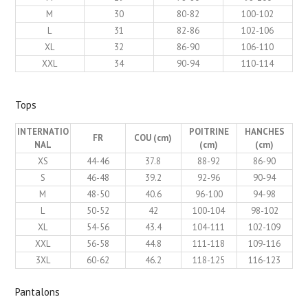
M
30
80-82
100-102
L
31
82-86
102-106
XL
32
86-90
106-110
XXL
34
90-94
110-114
Tops
INTERNATIO
POITRINE
HANCHES
FR
COU (cm)
NAL
(cm)
(cm)
XS
44-46
37.8
88-92
86-90
S
46-48
39.2
92-96
90-94
M
48-50
40.6
96-100
94-98
L
50-52
42
100-104
98-102
XL
54-56
43.4
104-111
102-109
XXL
56-58
44.8
111-118
109-116
3XL
60-62
46.2
118-125
116-123
Pantalons