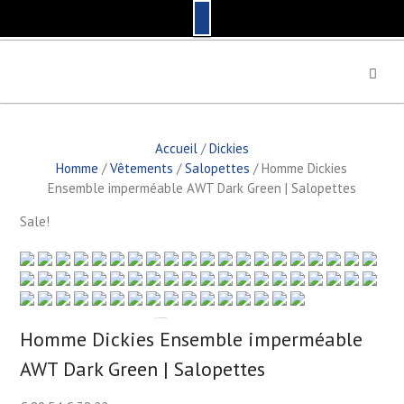
S
k
i
p
t
Accueil
/
Dickies
o
Homme
/
Vêtements
/
Salopettes
/ Homme Dickies
c
Ensemble imperméable AWT Dark Green | Salopettes
o
n
Sale!
t
e
n
t
by
Fmeaddons
Homme Dickies Ensemble imperméable
AWT Dark Green | Salopettes