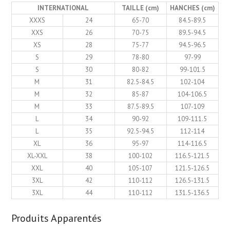
INTERNATIONAL
TAILLE (cm)
HANCHES (cm)
XXXS
24
65-70
84.5-89.5
XXS
26
70-75
89.5-94.5
XS
28
75-77
94.5-96.5
S
29
78-80
97-99
S
30
80-82
99-101.5
M
31
82.5-84.5
102-104
M
32
85-87
104-106.5
M
33
87.5-89.5
107-109
L
34
90-92
109-111.5
L
35
92.5-94.5
112-114
XL
36
95-97
114-116.5
XL-XXL
38
100-102
116.5-121.5
XXL
40
105-107
121.5-126.5
3XL
42
110-112
126.5-131.5
3XL
44
110-112
131.5-136.5
Produits Apparentés