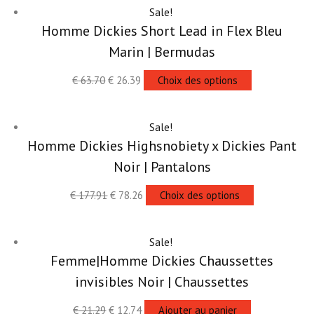
Sale!
Homme Dickies Short Lead in Flex Bleu
Marin | Bermudas
€
63.70
€
26.39
Choix des options
Sale!
Homme Dickies Highsnobiety x Dickies Pant
Noir | Pantalons
€
177.91
€
78.26
Choix des options
Sale!
Femme|Homme Dickies Chaussettes
invisibles Noir | Chaussettes
€
21.29
€
12.74
Ajouter au panier