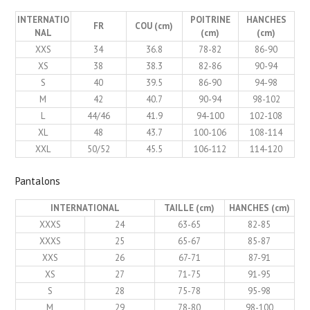
INTERNATIO
POITRINE
HANCHES
FR
COU (cm)
NAL
(cm)
(cm)
XXS
34
36.8
78-82
86-90
XS
38
38.3
82-86
90-94
S
40
39.5
86-90
94-98
M
42
40.7
90-94
98-102
L
44/46
41.9
94-100
102-108
XL
48
43.7
100-106
108-114
XXL
50/52
45.5
106-112
114-120
Pantalons
INTERNATIONAL
TAILLE (cm)
HANCHES (cm)
XXXS
24
63-65
82-85
XXXS
25
65-67
85-87
XXS
26
67-71
87-91
XS
27
71-75
91-95
S
28
75-78
95-98
M
29
78-80
98-100