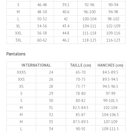
S
46-48
39.2
92-96
90-94
M
48-50
40.6
96-100
94-98
L
50-52
42
100-104
98-102
XL
54-56
43.4
104-111
102-109
XXL
56-58
44.8
111-118
109-116
3XL
60-62
46.2
118-125
116-123
Pantalons
INTERNATIONAL
TAILLE (cm)
HANCHES (cm)
XXXS
24
65-70
84.5-89.5
XXS
26
70-75
89.5-94.5
XS
28
75-77
94.5-96.5
S
29
78-80
97-99
S
30
80-82
99-101.5
M
31
82.5-84.5
102-104
M
32
85-87
104-106.5
M
33
87.5-89.5
107-109
L
34
90-92
109-111.5