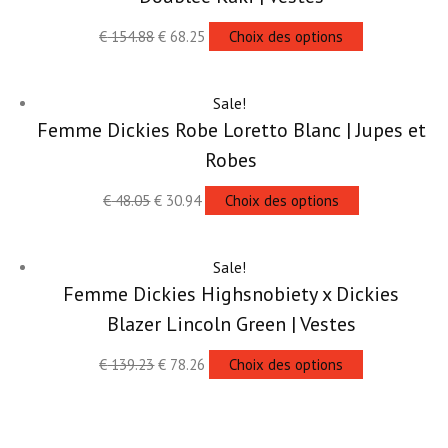
€
154.88
€
68.25
Choix des options
Sale!
Femme Dickies Robe Loretto Blanc | Jupes et
Robes
€
48.05
€
30.94
Choix des options
Sale!
Femme Dickies Highsnobiety x Dickies
Blazer Lincoln Green | Vestes
€
139.23
€
78.26
Choix des options