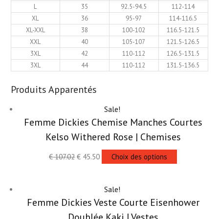
L
35
92.5-94.5
112-114
XL
36
95-97
114-116.5
XL-XXL
38
100-102
116.5-121.5
XXL
40
105-107
121.5-126.5
3XL
42
110-112
126.5-131.5
3XL
44
110-112
131.5-136.5
Produits Apparentés
Sale!
Femme Dickies Chemise Manches Courtes
Kelso Withered Rose | Chemises
€
107.02
€
45.50
Choix des options
Sale!
Femme Dickies Veste Courte Eisenhower
Doublée Kaki | Vestes