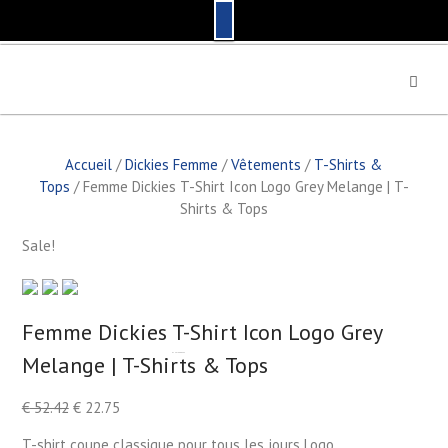
S
k
i
p
t
Accueil
/
Dickies Femme
/
Vêtements
/
T-Shirts &
o
Tops
/ Femme Dickies T-Shirt Icon Logo Grey Melange | T-
c
Shirts & Tops
o
n
Sale!
t
e
n
t
Femme Dickies T-Shirt Icon Logo Grey
Melange | T-Shirts & Tops
by
Fmeaddons
€
52.42
€
22.75
T-shirt coupe classique pour tous les jours Logo