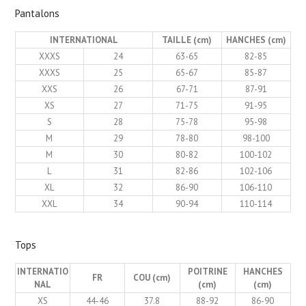
Pantalons
INTERNATIONAL
TAILLE (cm)
HANCHES (cm)
XXXS
24
63-65
82-85
XXXS
25
65-67
85-87
XXS
26
67-71
87-91
XS
27
71-75
91-95
S
28
75-78
95-98
M
29
78-80
98-100
M
30
80-82
100-102
L
31
82-86
102-106
XL
32
86-90
106-110
XXL
34
90-94
110-114
Tops
INTERNATIO
POITRINE
HANCHES
FR
COU (cm)
NAL
(cm)
(cm)
XS
44-46
37.8
88-92
86-90