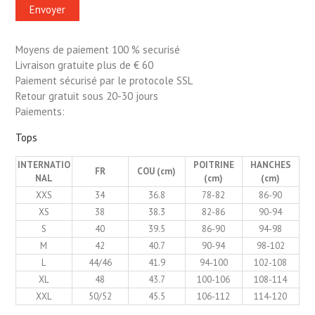
Moyens de paiement 100 % securisé
Livraison gratuite plus de € 60
Paiement sécurisé par le protocole SSL
Retour gratuit sous 20-30 jours
Paiements:
Tops
INTERNATIO
POITRINE
HANCHES
FR
COU (cm)
NAL
(cm)
(cm)
XXS
34
36.8
78-82
86-90
XS
38
38.3
82-86
90-94
S
40
39.5
86-90
94-98
M
42
40.7
90-94
98-102
L
44/46
41.9
94-100
102-108
XL
48
43.7
100-106
108-114
XXL
50/52
45.5
106-112
114-120