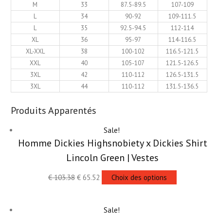
M
33
87.5-89.5
107-109
L
34
90-92
109-111.5
L
35
92.5-94.5
112-114
XL
36
95-97
114-116.5
XL-XXL
38
100-102
116.5-121.5
XXL
40
105-107
121.5-126.5
3XL
42
110-112
126.5-131.5
3XL
44
110-112
131.5-136.5
Produits Apparentés
Sale!
Homme Dickies Highsnobiety x Dickies Shirt
Lincoln Green | Vestes
€
103.38
€
65.52
Choix des options
Sale!