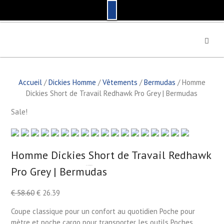
S
k
i
p
t
Accueil
/
Dickies Homme
/
Vêtements
/
Bermudas
/ Homme
o
Dickies Short de Travail Redhawk Pro Grey | Bermudas
c
o
Sale!
n
t
e
n
Homme Dickies Short de Travail Redhawk
t
Pro Grey | Bermudas
by
Fmeaddons
€
58.60
€
26.39
Coupe classique pour un confort au quotidien Poche pour
mètre et poche cargo pour transporter les outils Poches