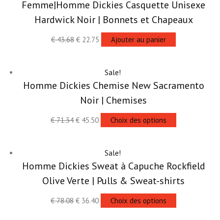
Femme|Homme Dickies Casquette Unisexe
Hardwick Noir | Bonnets et Chapeaux
€
43.68
€
22.75
Ajouter au panier
Sale!
Homme Dickies Chemise New Sacramento
Noir | Chemises
€
71.34
€
45.50
Choix des options
Sale!
Homme Dickies Sweat à Capuche Rockfield
Olive Verte | Pulls & Sweat-shirts
€
78.08
€
36.40
Choix des options