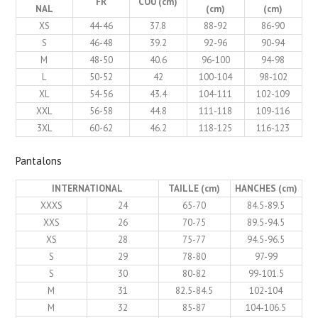
FR
COU (cm)
NAL
(cm)
(cm)
XS
44-46
37.8
88-92
86-90
S
46-48
39.2
92-96
90-94
M
48-50
40.6
96-100
94-98
L
50-52
42
100-104
98-102
XL
54-56
43.4
104-111
102-109
XXL
56-58
44.8
111-118
109-116
3XL
60-62
46.2
118-125
116-123
Pantalons
INTERNATIONAL
TAILLE (cm)
HANCHES (cm)
XXXS
24
65-70
84.5-89.5
XXS
26
70-75
89.5-94.5
XS
28
75-77
94.5-96.5
S
29
78-80
97-99
S
30
80-82
99-101.5
M
31
82.5-84.5
102-104
M
32
85-87
104-106.5