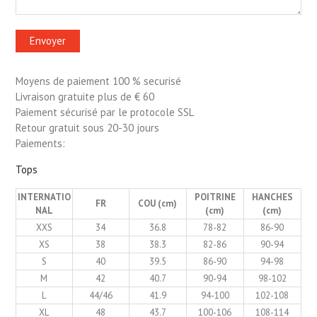
Moyens de paiement 100 % securisé
Livraison gratuite plus de € 60
Paiement sécurisé par le protocole SSL
Retour gratuit sous 20-30 jours
Paiements:
Tops
INTERNATIO
POITRINE
HANCHES
FR
COU (cm)
NAL
(cm)
(cm)
XXS
34
36.8
78-82
86-90
XS
38
38.3
82-86
90-94
S
40
39.5
86-90
94-98
M
42
40.7
90-94
98-102
L
44/46
41.9
94-100
102-108
XL
48
43.7
100-106
108-114