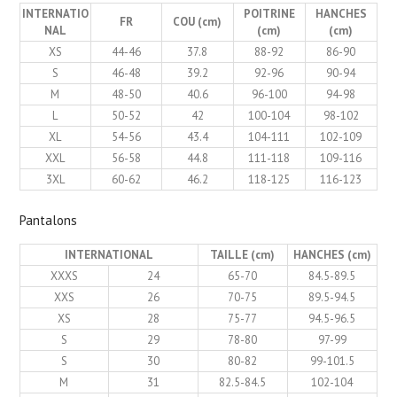
INTERNATIO
POITRINE
HANCHES
FR
COU (cm)
NAL
(cm)
(cm)
XS
44-46
37.8
88-92
86-90
S
46-48
39.2
92-96
90-94
M
48-50
40.6
96-100
94-98
L
50-52
42
100-104
98-102
XL
54-56
43.4
104-111
102-109
XXL
56-58
44.8
111-118
109-116
3XL
60-62
46.2
118-125
116-123
Pantalons
INTERNATIONAL
TAILLE (cm)
HANCHES (cm)
XXXS
24
65-70
84.5-89.5
XXS
26
70-75
89.5-94.5
XS
28
75-77
94.5-96.5
S
29
78-80
97-99
S
30
80-82
99-101.5
M
31
82.5-84.5
102-104