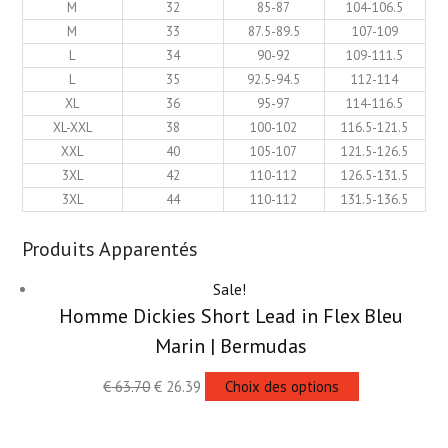
M
32
85-87
104-106.5
M
33
87.5-89.5
107-109
L
34
90-92
109-111.5
L
35
92.5-94.5
112-114
XL
36
95-97
114-116.5
XL-XXL
38
100-102
116.5-121.5
XXL
40
105-107
121.5-126.5
3XL
42
110-112
126.5-131.5
3XL
44
110-112
131.5-136.5
Produits Apparentés
Sale!
Homme Dickies Short Lead in Flex Bleu
Marin | Bermudas
€
63.70
€
26.39
Choix des options