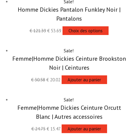
Sale!
Homme Dickies Pantalon Funkley Noir |
Pantalons
€
121.39
€
53.69
Choix des options
Sale!
Femme|Homme Dickies Ceinture Brookston
Noir | Ceintures
€
30.58
€
20.02
Ajouter au panier
Sale!
Femme|Homme Dickies Ceinture Orcutt
Blanc | Autres accessoires
€
24.75
€
15.47
Ajouter au panier