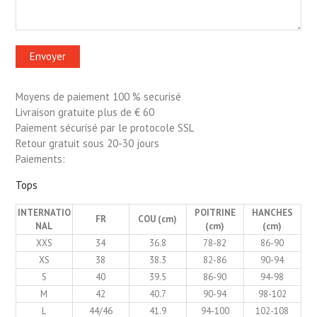
Moyens de paiement 100 % securisé
Livraison gratuite plus de € 60
Paiement sécurisé par le protocole SSL
Retour gratuit sous 20-30 jours
Paiements:
Tops
INTERNATIO
POITRINE
HANCHES
FR
COU (cm)
NAL
(cm)
(cm)
XXS
34
36.8
78-82
86-90
XS
38
38.3
82-86
90-94
S
40
39.5
86-90
94-98
M
42
40.7
90-94
98-102
L
44/46
41.9
94-100
102-108