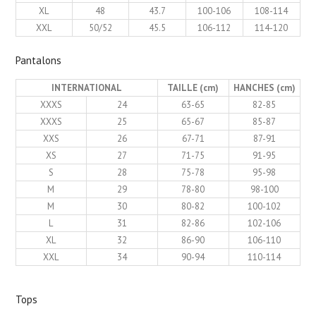
XL
48
43.7
100-106
108-114
XXL
50/52
45.5
106-112
114-120
Pantalons
INTERNATIONAL
TAILLE (cm)
HANCHES (cm)
XXXS
24
63-65
82-85
XXXS
25
65-67
85-87
XXS
26
67-71
87-91
XS
27
71-75
91-95
S
28
75-78
95-98
M
29
78-80
98-100
M
30
80-82
100-102
L
31
82-86
102-106
XL
32
86-90
106-110
XXL
34
90-94
110-114
Tops