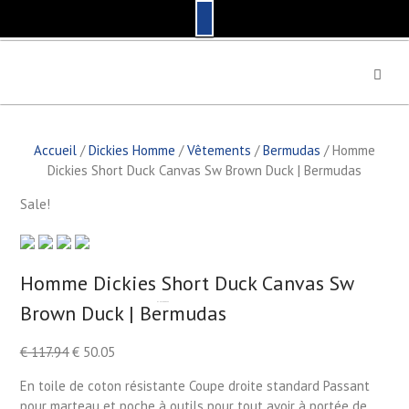
S
k
i
p
t
Accueil
/
Dickies Homme
/
Vêtements
/
Bermudas
/ Homme
o
Dickies Short Duck Canvas Sw Brown Duck | Bermudas
c
o
Sale!
n
t
e
n
Homme Dickies Short Duck Canvas Sw
t
Brown Duck | Bermudas
by
Fmeaddons
€
117.94
€
50.05
En toile de coton résistante Coupe droite standard Passant
pour marteau et poche à outils pour tout avoir à portée de