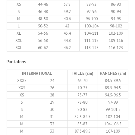
XS
44-46
37.8
88-92
86-90
S
46-48
39.2
92-96
90-94
M
48-50
40.6
96-100
94-98
L
50-52
42
100-104
98-102
XL
54-56
43.4
104-111
102-109
XXL
56-58
44.8
111-118
109-116
3XL
60-62
46.2
118-125
116-123
Pantalons
INTERNATIONAL
TAILLE (cm)
HANCHES (cm)
XXXS
24
65-70
84.5-89.5
XXS
26
70-75
89.5-94.5
XS
28
75-77
94.5-96.5
S
29
78-80
97-99
S
30
80-82
99-101.5
M
31
82.5-84.5
102-104
M
32
85-87
104-106.5
M
33
87.5-89.5
107-109