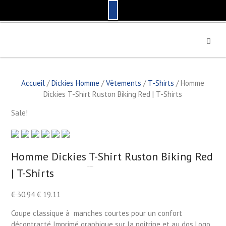
S
k
i
p
t
Accueil
/
Dickies Homme
/
Vêtements
/
T-Shirts
/ Homme
o
Dickies T-Shirt Ruston Biking Red | T-Shirts
c
o
Sale!
n
t
e
n
Homme Dickies T-Shirt Ruston Biking Red
t
| T-Shirts
by
Fmeaddons
€
30.94
€
19.11
Coupe classique à manches courtes pour un confort
décontracté Imprimé graphique sur la poitrine et au dos Logo