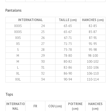
Pantalons
INTERNATIONAL
TAILLE (cm)
HANCHES (cm)
XXXS
24
63-65
82-85
XXXS
25
65-67
85-87
XXS
26
67-71
87-91
XS
27
71-75
91-95
S
28
75-78
95-98
M
29
78-80
98-100
M
30
80-82
100-102
L
31
82-86
102-106
XL
32
86-90
106-110
XXL
34
90-94
110-114
Tops
INTERNATIO
POITRINE
HANCHES
FR
COU (cm)
NAL
(cm)
(cm)