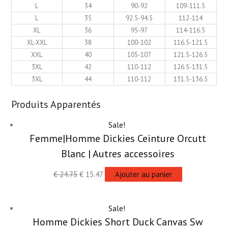
L
34
90-92
109-111.5
L
35
92.5-94.5
112-114
XL
36
95-97
114-116.5
XL-XXL
38
100-102
116.5-121.5
XXL
40
105-107
121.5-126.5
3XL
42
110-112
126.5-131.5
3XL
44
110-112
131.5-136.5
Produits Apparentés
Sale!
Femme|Homme Dickies Ceinture Orcutt
Blanc | Autres accessoires
€
24.75
€
15.47
Ajouter au panier
Sale!
Homme Dickies Short Duck Canvas Sw