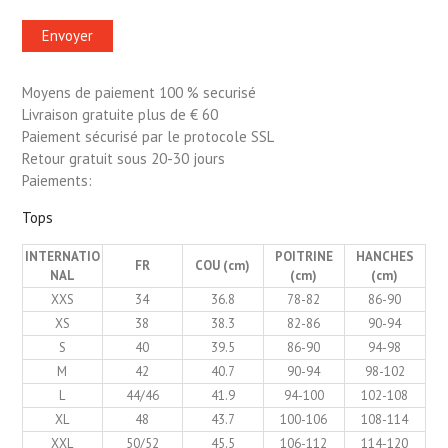
Moyens de paiement 100 % securisé
Livraison gratuite plus de € 60
Paiement sécurisé par le protocole SSL
Retour gratuit sous 20-30 jours
Paiements:
Tops
INTERNATIO
POITRINE
HANCHES
FR
COU (cm)
NAL
(cm)
(cm)
XXS
34
36.8
78-82
86-90
XS
38
38.3
82-86
90-94
S
40
39.5
86-90
94-98
M
42
40.7
90-94
98-102
L
44/46
41.9
94-100
102-108
XL
48
43.7
100-106
108-114
XXL
50/52
45.5
106-112
114-120