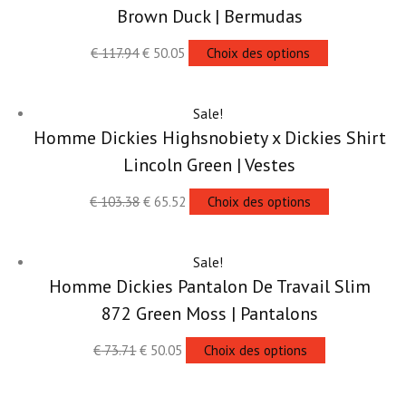
Brown Duck | Bermudas
€
117.94
€
50.05
Choix des options
Sale!
Homme Dickies Highsnobiety x Dickies Shirt
Lincoln Green | Vestes
€
103.38
€
65.52
Choix des options
Sale!
Homme Dickies Pantalon De Travail Slim
872 Green Moss | Pantalons
€
73.71
€
50.05
Choix des options