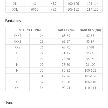
XL
48
43.7
100-106
108-114
XXL
50/52
45.5
106-112
114-120
Pantalons
INTERNATIONAL
TAILLE (cm)
HANCHES (cm)
XXXS
24
63-65
82-85
XXXS
25
65-67
85-87
XXS
26
67-71
87-91
XS
27
71-75
91-95
S
28
75-78
95-98
M
29
78-80
98-100
M
30
80-82
100-102
L
31
82-86
102-106
XL
32
86-90
106-110
XXL
34
90-94
110-114
Tops