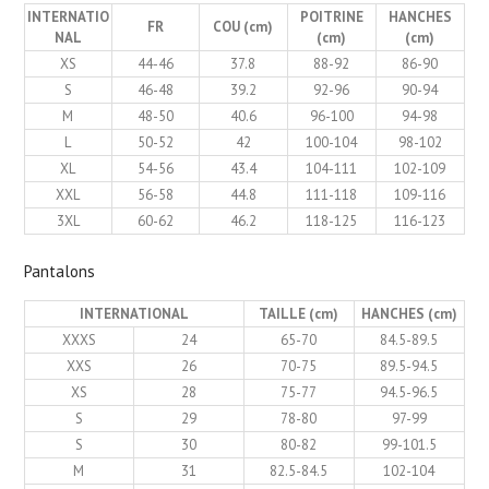
INTERNATIO
POITRINE
HANCHES
FR
COU (cm)
NAL
(cm)
(cm)
XS
44-46
37.8
88-92
86-90
S
46-48
39.2
92-96
90-94
M
48-50
40.6
96-100
94-98
L
50-52
42
100-104
98-102
XL
54-56
43.4
104-111
102-109
XXL
56-58
44.8
111-118
109-116
3XL
60-62
46.2
118-125
116-123
Pantalons
INTERNATIONAL
TAILLE (cm)
HANCHES (cm)
XXXS
24
65-70
84.5-89.5
XXS
26
70-75
89.5-94.5
XS
28
75-77
94.5-96.5
S
29
78-80
97-99
S
30
80-82
99-101.5
M
31
82.5-84.5
102-104