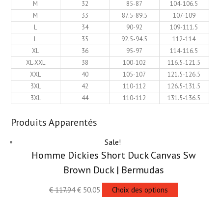
M
32
85-87
104-106.5
M
33
87.5-89.5
107-109
L
34
90-92
109-111.5
L
35
92.5-94.5
112-114
XL
36
95-97
114-116.5
XL-XXL
38
100-102
116.5-121.5
XXL
40
105-107
121.5-126.5
3XL
42
110-112
126.5-131.5
3XL
44
110-112
131.5-136.5
Produits Apparentés
Sale!
Homme Dickies Short Duck Canvas Sw
Brown Duck | Bermudas
€
117.94
€
50.05
Choix des options