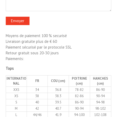
Moyens de paiement 100 % securisé
Livraison gratuite plus de € 60
Paiement sécurisé par le protocole SSL
Retour gratuit sous 20-30 jours
Paiements:
Tops
INTERNATIO
POITRINE
HANCHES
FR
COU (cm)
NAL
(cm)
(cm)
XXS
34
36.8
78-82
86-90
XS
38
38.3
82-86
90-94
S
40
39.5
86-90
94-98
M
42
40.7
90-94
98-102
L
44/46
41.9
94-100
102-108