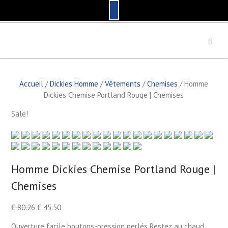
S
k
i
p
t
Accueil
/
Dickies Homme
/
Vêtements
/
Chemises
/ Homme
o
Dickies Chemise Portland Rouge | Chemises
c
o
Sale!
n
t
e
n
t
Homme Dickies Chemise Portland Rouge |
by
Fmeaddons
Chemises
€
80.26
€
45.50
Ouverture facile boutons-pression perlés Restez au chaud