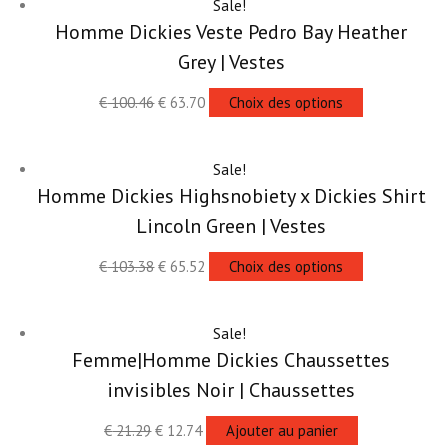
Sale!
Homme Dickies Veste Pedro Bay Heather
Grey | Vestes
€
100.46
€
63.70
Choix des options
Sale!
Homme Dickies Highsnobiety x Dickies Shirt
Lincoln Green | Vestes
€
103.38
€
65.52
Choix des options
Sale!
Femme|Homme Dickies Chaussettes
invisibles Noir | Chaussettes
€
21.29
€
12.74
Ajouter au panier