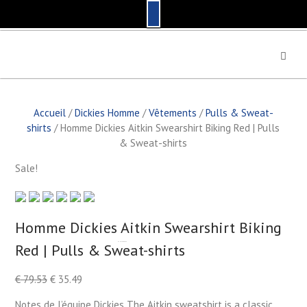
S
k
i
p
t
Accueil
/
Dickies Homme
/
Vêtements
/
Pulls & Sweat-
o
shirts
/ Homme Dickies Aitkin Swearshirt Biking Red | Pulls
c
& Sweat-shirts
o
n
Sale!
t
e
n
t
Homme Dickies Aitkin Swearshirt Biking
Red | Pulls & Sweat-shirts
by
Fmeaddons
€
79.53
€
35.49
Notes de l’équipe Dickies The Aitkin sweatshirt is a classic