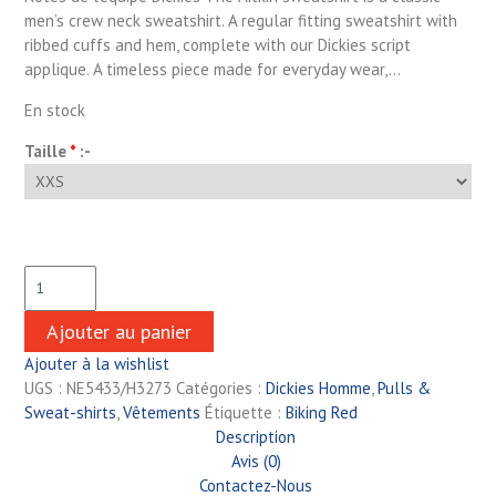
men’s crew neck sweatshirt. A regular fitting sweatshirt with
ribbed cuffs and hem, complete with our Dickies script
applique. A timeless piece made for everyday wear,…
En stock
Taille
*
:-
Ajouter au panier
Ajouter à la wishlist
UGS :
NE5433/H3273
Catégories :
Dickies Homme
,
Pulls &
Sweat-shirts
,
Vêtements
Étiquette :
Biking Red
Description
Avis (0)
Contactez-Nous