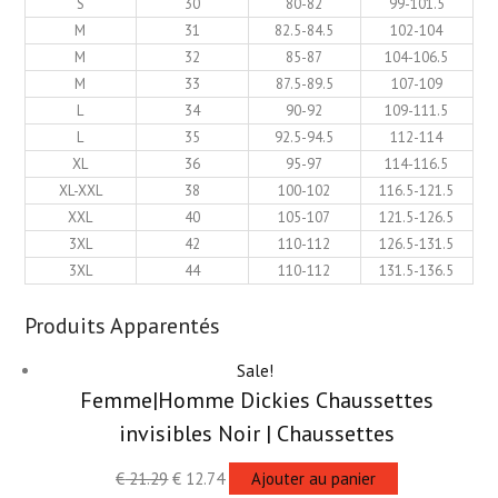
S
30
80-82
99-101.5
M
31
82.5-84.5
102-104
M
32
85-87
104-106.5
M
33
87.5-89.5
107-109
L
34
90-92
109-111.5
L
35
92.5-94.5
112-114
XL
36
95-97
114-116.5
XL-XXL
38
100-102
116.5-121.5
XXL
40
105-107
121.5-126.5
3XL
42
110-112
126.5-131.5
3XL
44
110-112
131.5-136.5
Produits Apparentés
Sale!
Femme|Homme Dickies Chaussettes
invisibles Noir | Chaussettes
€
21.29
€
12.74
Ajouter au panier