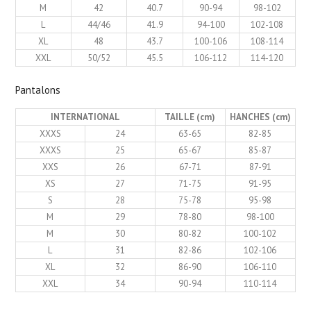
M
42
40.7
90-94
98-102
L
44/46
41.9
94-100
102-108
XL
48
43.7
100-106
108-114
XXL
50/52
45.5
106-112
114-120
Pantalons
INTERNATIONAL
TAILLE (cm)
HANCHES (cm)
XXXS
24
63-65
82-85
XXXS
25
65-67
85-87
XXS
26
67-71
87-91
XS
27
71-75
91-95
S
28
75-78
95-98
M
29
78-80
98-100
M
30
80-82
100-102
L
31
82-86
102-106
XL
32
86-90
106-110
XXL
34
90-94
110-114