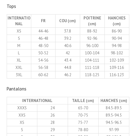
Tops
INTERNATIO
POITRINE
HANCHES
FR
COU (cm)
NAL
(cm)
(cm)
XS
44-46
37.8
88-92
86-90
S
46-48
39.2
92-96
90-94
M
48-50
40.6
96-100
94-98
L
50-52
42
100-104
98-102
XL
54-56
43.4
104-111
102-109
XXL
56-58
44.8
111-118
109-116
3XL
60-62
46.2
118-125
116-123
Pantalons
INTERNATIONAL
TAILLE (cm)
HANCHES (cm)
XXXS
24
65-70
84.5-89.5
XXS
26
70-75
89.5-94.5
XS
28
75-77
94.5-96.5
S
29
78-80
97-99