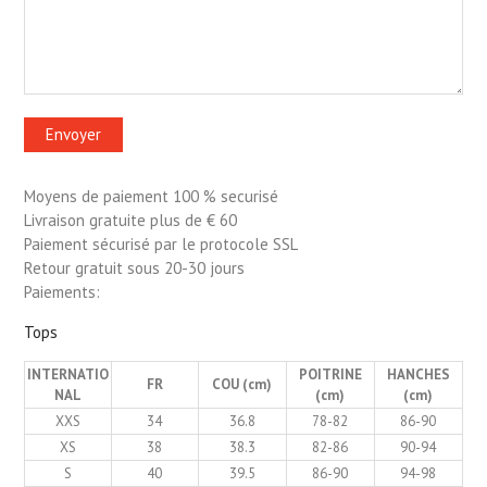
Moyens de paiement 100 % securisé
Livraison gratuite plus de € 60
Paiement sécurisé par le protocole SSL
Retour gratuit sous 20-30 jours
Paiements:
Tops
INTERNATIO
POITRINE
HANCHES
FR
COU (cm)
NAL
(cm)
(cm)
XXS
34
36.8
78-82
86-90
XS
38
38.3
82-86
90-94
S
40
39.5
86-90
94-98