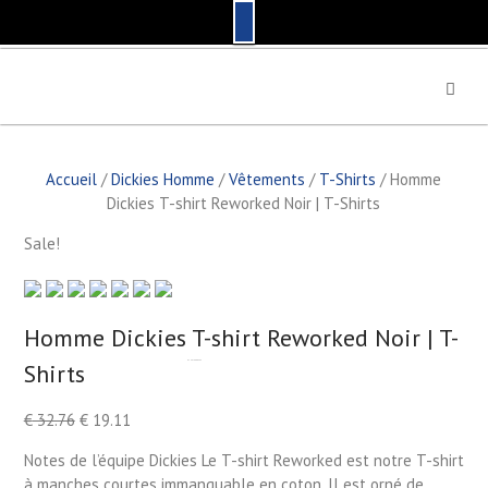
S
k
i
p
t
Accueil
/
Dickies Homme
/
Vêtements
/
T-Shirts
/ Homme
o
Dickies T-shirt Reworked Noir | T-Shirts
c
o
Sale!
n
t
e
n
Homme Dickies T-shirt Reworked Noir | T-
t
Shirts
by
Fmeaddons
€
32.76
€
19.11
Notes de l’équipe Dickies Le T-shirt Reworked est notre T-shirt
à manches courtes immanquable en coton. Il est orné de