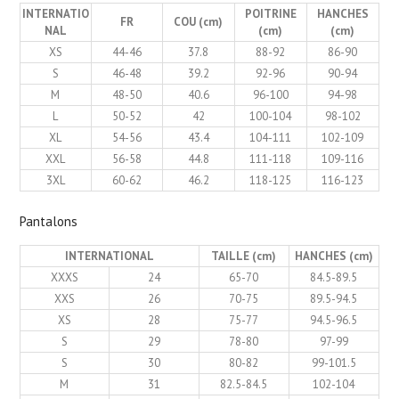
INTERNATIO
POITRINE
HANCHES
FR
COU (cm)
NAL
(cm)
(cm)
XS
44-46
37.8
88-92
86-90
S
46-48
39.2
92-96
90-94
M
48-50
40.6
96-100
94-98
L
50-52
42
100-104
98-102
XL
54-56
43.4
104-111
102-109
XXL
56-58
44.8
111-118
109-116
3XL
60-62
46.2
118-125
116-123
Pantalons
INTERNATIONAL
TAILLE (cm)
HANCHES (cm)
XXXS
24
65-70
84.5-89.5
XXS
26
70-75
89.5-94.5
XS
28
75-77
94.5-96.5
S
29
78-80
97-99
S
30
80-82
99-101.5
M
31
82.5-84.5
102-104