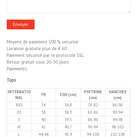
Moyens de paiement 100 % securisé
Livraison gratuite plus de € 60
Paiement sécurisé par le protocole SSL
Retour gratuit sous 20-30 jours
Paiements:
Tops
INTERNATIO
POITRINE
HANCHES
FR
COU (cm)
NAL
(cm)
(cm)
XXS
34
36.8
78-82
86-90
XS
38
38.3
82-86
90-94
S
40
39.5
86-90
94-98
M
42
40.7
90-94
98-102
L
44/46
41.9
94-100
102-108