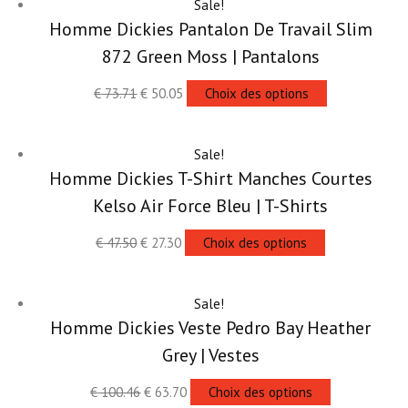
Sale!
Homme Dickies Pantalon De Travail Slim
872 Green Moss | Pantalons
€
73.71
€
50.05
Choix des options
Sale!
Homme Dickies T-Shirt Manches Courtes
Kelso Air Force Bleu | T-Shirts
€
47.50
€
27.30
Choix des options
Sale!
Homme Dickies Veste Pedro Bay Heather
Grey | Vestes
€
100.46
€
63.70
Choix des options