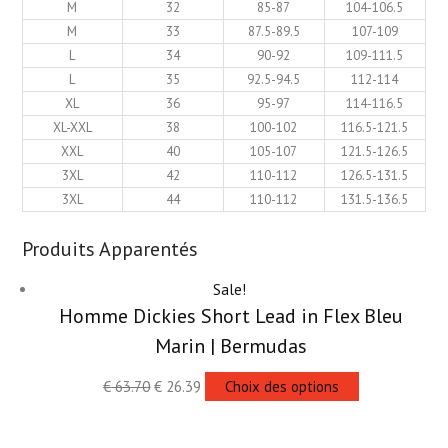
M
32
85-87
104-106.5
M
33
87.5-89.5
107-109
L
34
90-92
109-111.5
L
35
92.5-94.5
112-114
XL
36
95-97
114-116.5
XL-XXL
38
100-102
116.5-121.5
XXL
40
105-107
121.5-126.5
3XL
42
110-112
126.5-131.5
3XL
44
110-112
131.5-136.5
Produits Apparentés
Sale!
Homme Dickies Short Lead in Flex Bleu
Marin | Bermudas
€
63.70
€
26.39
Choix des options