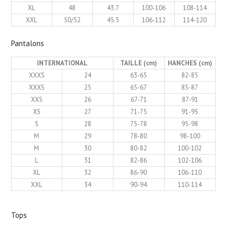
XL
48
43.7
100-106
108-114
XXL
50/52
45.5
106-112
114-120
Pantalons
INTERNATIONAL
TAILLE (cm)
HANCHES (cm)
XXXS
24
63-65
82-85
XXXS
25
65-67
85-87
XXS
26
67-71
87-91
XS
27
71-75
91-95
S
28
75-78
95-98
M
29
78-80
98-100
M
30
80-82
100-102
L
31
82-86
102-106
XL
32
86-90
106-110
XXL
34
90-94
110-114
Tops