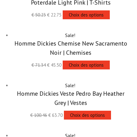
Poterdale Light Pink | T-Shirts
€
50.23
€
22.75
Choix des options
Sale!
Homme Dickies Chemise New Sacramento
Noir | Chemises
€
71.34
€
45.50
Choix des options
Sale!
Homme Dickies Veste Pedro Bay Heather
Grey | Vestes
€
100.46
€
63.70
Choix des options
Sale!