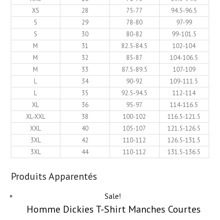
XS
28
75-77
94.5-96.5
S
29
78-80
97-99
S
30
80-82
99-101.5
M
31
82.5-84.5
102-104
M
32
85-87
104-106.5
M
33
87.5-89.5
107-109
L
34
90-92
109-111.5
L
35
92.5-94.5
112-114
XL
36
95-97
114-116.5
XL-XXL
38
100-102
116.5-121.5
XXL
40
105-107
121.5-126.5
3XL
42
110-112
126.5-131.5
3XL
44
110-112
131.5-136.5
Produits Apparentés
Sale!
Homme Dickies T-Shirt Manches Courtes