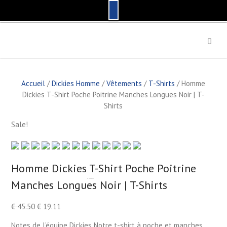
S
k
i
p
t
Accueil
/
Dickies Homme
/
Vêtements
/
T-Shirts
/ Homme
o
Dickies T-Shirt Poche Poitrine Manches Longues Noir | T-
c
Shirts
o
n
Sale!
t
e
n
t
Homme Dickies T-Shirt Poche Poitrine
Manches Longues Noir | T-Shirts
by
Fmeaddons
€
45.50
€
19.11
Notes de l’équipe Dickies Notre t-shirt à poche et manches