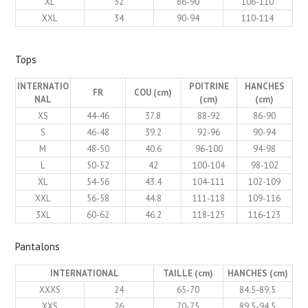
XL
32
86-90
106-110
XXL
34
90-94
110-114
Tops
INTERNATIO
POITRINE
HANCHES
FR
COU (cm)
NAL
(cm)
(cm)
XS
44-46
37.8
88-92
86-90
S
46-48
39.2
92-96
90-94
M
48-50
40.6
96-100
94-98
L
50-52
42
100-104
98-102
XL
54-56
43.4
104-111
102-109
XXL
56-58
44.8
111-118
109-116
3XL
60-62
46.2
118-125
116-123
Pantalons
INTERNATIONAL
TAILLE (cm)
HANCHES (cm)
XXXS
24
65-70
84.5-89.5
XXS
26
70-75
89.5-94.5