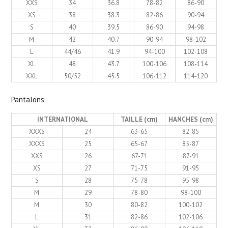
XXS
34
36.8
78-82
86-90
XS
38
38.3
82-86
90-94
S
40
39.5
86-90
94-98
M
42
40.7
90-94
98-102
L
44/46
41.9
94-100
102-108
XL
48
43.7
100-106
108-114
XXL
50/52
45.5
106-112
114-120
Pantalons
INTERNATIONAL
TAILLE (cm)
HANCHES (cm)
XXXS
24
63-65
82-85
XXXS
25
65-67
85-87
XXS
26
67-71
87-91
XS
27
71-75
91-95
S
28
75-78
95-98
M
29
78-80
98-100
M
30
80-82
100-102
L
31
82-86
102-106