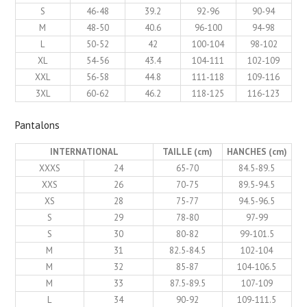
S
46-48
39.2
92-96
90-94
M
48-50
40.6
96-100
94-98
L
50-52
42
100-104
98-102
XL
54-56
43.4
104-111
102-109
XXL
56-58
44.8
111-118
109-116
3XL
60-62
46.2
118-125
116-123
Pantalons
INTERNATIONAL
TAILLE (cm)
HANCHES (cm)
XXXS
24
65-70
84.5-89.5
XXS
26
70-75
89.5-94.5
XS
28
75-77
94.5-96.5
S
29
78-80
97-99
S
30
80-82
99-101.5
M
31
82.5-84.5
102-104
M
32
85-87
104-106.5
M
33
87.5-89.5
107-109
L
34
90-92
109-111.5