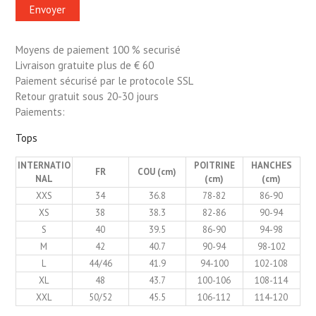
Moyens de paiement 100 % securisé
Livraison gratuite plus de € 60
Paiement sécurisé par le protocole SSL
Retour gratuit sous 20-30 jours
Paiements:
Tops
INTERNATIO
POITRINE
HANCHES
FR
COU (cm)
NAL
(cm)
(cm)
XXS
34
36.8
78-82
86-90
XS
38
38.3
82-86
90-94
S
40
39.5
86-90
94-98
M
42
40.7
90-94
98-102
L
44/46
41.9
94-100
102-108
XL
48
43.7
100-106
108-114
XXL
50/52
45.5
106-112
114-120