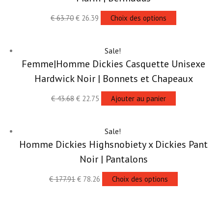
€
63.70
€
26.39
Choix des options
Sale!
Femme|Homme Dickies Casquette Unisexe
Hardwick Noir | Bonnets et Chapeaux
€
43.68
€
22.75
Ajouter au panier
Sale!
Homme Dickies Highsnobiety x Dickies Pant
Noir | Pantalons
€
177.91
€
78.26
Choix des options