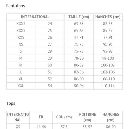
Pantalons
INTERNATIONAL
TAILLE (cm)
HANCHES (cm)
XXXS
24
63-65
82-85
XXXS
25
65-67
85-87
XXS
26
67-71
87-91
XS
27
71-75
91-95
S
28
75-78
95-98
M
29
78-80
98-100
M
30
80-82
100-102
L
31
82-86
102-106
XL
32
86-90
106-110
XXL
34
90-94
110-114
Tops
INTERNATIO
POITRINE
HANCHES
FR
COU (cm)
NAL
(cm)
(cm)
XS
44-46
37.8
88-92
86-90