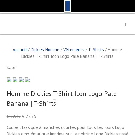
S
k
i
p
t
Accueil
/
Dickies Homme
/
Vêtements
/
T-Shirts
/ Homme
o
Dickies T-Shirt Icon Logo Pale Banana | T-Shirts
c
o
Sale!
n
t
e
n
Homme Dickies T-Shirt Icon Logo Pale
t
Banana | T-Shirts
by
Fmeaddons
€
52.42
€
22.75
Coupe classique à manches courtes pour tous les jours Logo
Dickies emblématique imprimé sur la poitrine Logo Dickies tissé