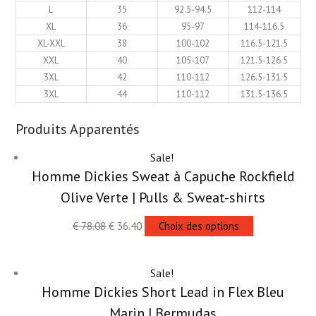
L
35
92.5-94.5
112-114
XL
36
95-97
114-116.5
XL-XXL
38
100-102
116.5-121.5
XXL
40
105-107
121.5-126.5
3XL
42
110-112
126.5-131.5
3XL
44
110-112
131.5-136.5
Produits Apparentés
Sale!
Homme Dickies Sweat à Capuche Rockfield
Olive Verte | Pulls & Sweat-shirts
€
78.08
€
36.40
Choix des options
Sale!
Homme Dickies Short Lead in Flex Bleu
Marin | Bermudas