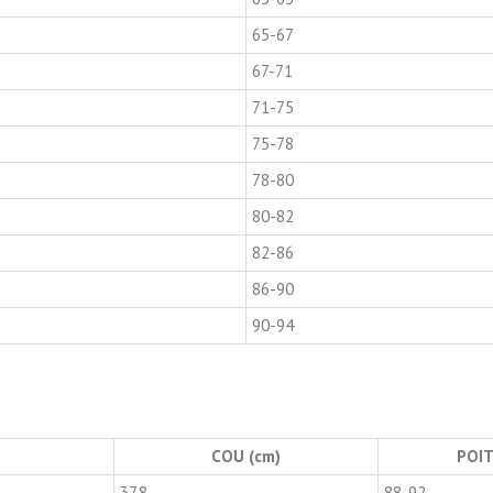
65-67
67-71
71-75
75-78
78-80
80-82
82-86
86-90
90-94
COU (cm)
POIT
37.8
88-92