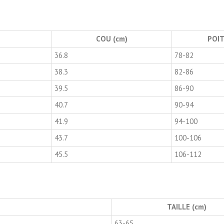
COU (cm)
POIT
36.8
78-82
38.3
82-86
39.5
86-90
40.7
90-94
41.9
94-100
43.7
100-106
45.5
106-112
TAILLE (cm)
63-65