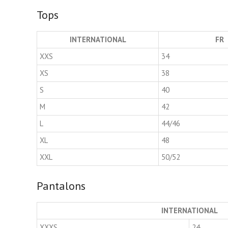
Tops
INTERNATIONAL
FR
XXS
34
XS
38
S
40
M
42
L
44/46
XL
48
XXL
50/52
Pantalons
INTERNATIONAL
XXXS
24