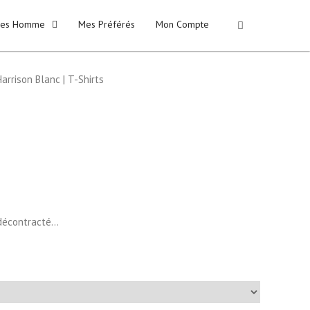
kies Homme
Mes Préférés
Mon Compte
rrison Blanc | T-Shirts
 décontracté…