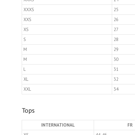
XXXS
25
XXS
26
XS
27
S
28
M
29
M
30
L
31
XL
32
XXL
34
Tops
INTERNATIONAL
FR
XS
44-46