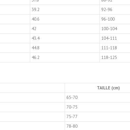
39.2
92-96
40.6
96-100
42
100-104
43.4
104-111
44.8
111-118
46.2
118-125
TAILLE (cm)
65-70
70-75
75-77
78-80