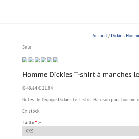
S
k
i
p
t
Accueil
/
Dickies Homm
o
c
Sale!
o
n
t
e
Homme Dickies T-shirt à manches lon
n
by
Fmeaddons
t
€
48.14
€
21.84
Notes de l’équipe Dickies Le T-shirt Harrison pour homme 
En stock
Taille
*
:-