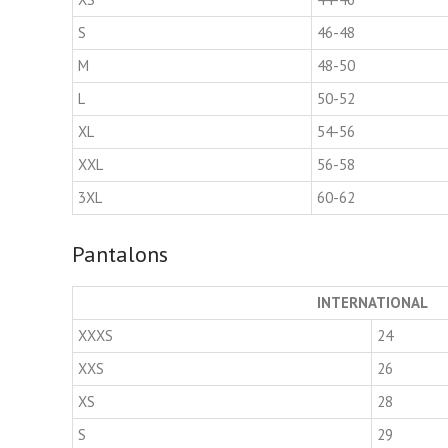
S
46-48
M
48-50
L
50-52
XL
54-56
XXL
56-58
3XL
60-62
Pantalons
INTERNATIONAL
XXXS
24
XXS
26
XS
28
S
29