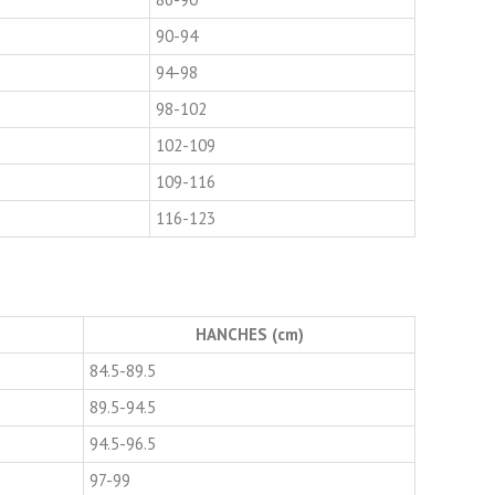
90-94
94-98
98-102
102-109
109-116
116-123
HANCHES (cm)
84.5-89.5
89.5-94.5
94.5-96.5
97-99