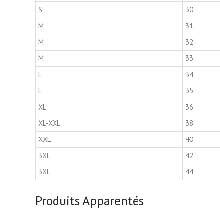
S
30
M
31
M
32
M
33
L
34
L
35
XL
36
XL-XXL
38
XXL
40
3XL
42
3XL
44
Produits Apparentés