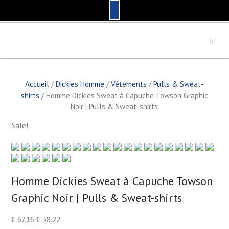
S
k
i
p
t
Accueil
/
Dickies Homme
/
Vêtements
/
Pulls & Sweat-
o
shirts
/ Homme Dickies Sweat à Capuche Towson Graphic
c
Noir | Pulls & Sweat-shirts
o
n
Sale!
t
e
n
t
Homme Dickies Sweat à Capuche Towson
by
Fmeaddons
Graphic Noir | Pulls & Sweat-shirts
€
67.16
€
38.22