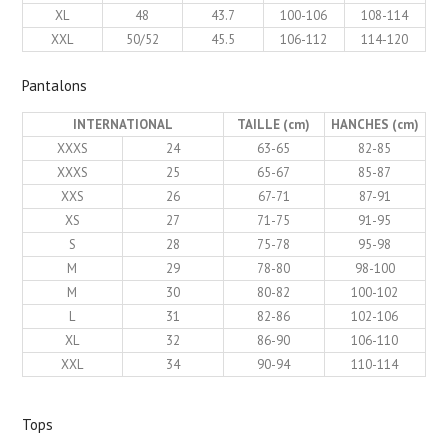
XL
48
43.7
100-106
108-114
XXL
50/52
45.5
106-112
114-120
Pantalons
INTERNATIONAL
TAILLE (cm)
HANCHES (cm)
XXXS
24
63-65
82-85
XXXS
25
65-67
85-87
XXS
26
67-71
87-91
XS
27
71-75
91-95
S
28
75-78
95-98
M
29
78-80
98-100
M
30
80-82
100-102
L
31
82-86
102-106
XL
32
86-90
106-110
XXL
34
90-94
110-114
Tops