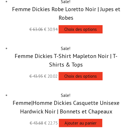
Sale!
Femme Dickies Robe Loretto Noir | Jupes et
Robes
€
63.06
€
30.94
Choix des options
Sale!
Femme Dickies T-Shirt Mapleton Noir | T-
Shirts & Tops
€
43.95
€
20.02
Choix des options
Sale!
Femme|Homme Dickies Casquette Unisexe
Hardwick Noir | Bonnets et Chapeaux
€
43.68
€
22.75
Ajouter au panier