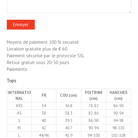
Moyens de paiement 100 % securisé
Livraison gratuite plus de € 60
Paiement sécurisé par le protocole SSL
Retour gratuit sous 20-30 jours
Paiements:
Tops
INTERNATIO
POITRINE
HANCHES
FR
COU (cm)
NAL
(cm)
(cm)
XXS
34
36.8
78-82
86-90
XS
38
38.3
82-86
90-94
S
40
39.5
86-90
94-98
M
42
40.7
90-94
98-102
L
44/46
41.9
94-100
102-108