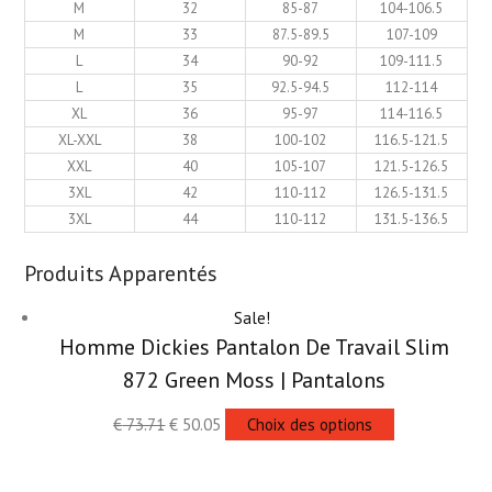
M
32
85-87
104-106.5
M
33
87.5-89.5
107-109
L
34
90-92
109-111.5
L
35
92.5-94.5
112-114
XL
36
95-97
114-116.5
XL-XXL
38
100-102
116.5-121.5
XXL
40
105-107
121.5-126.5
3XL
42
110-112
126.5-131.5
3XL
44
110-112
131.5-136.5
Produits Apparentés
Sale!
Homme Dickies Pantalon De Travail Slim
872 Green Moss | Pantalons
€
73.71
€
50.05
Choix des options