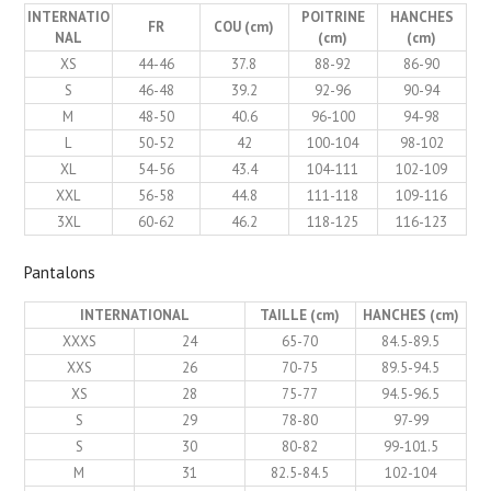
INTERNATIO
POITRINE
HANCHES
FR
COU (cm)
NAL
(cm)
(cm)
XS
44-46
37.8
88-92
86-90
S
46-48
39.2
92-96
90-94
M
48-50
40.6
96-100
94-98
L
50-52
42
100-104
98-102
XL
54-56
43.4
104-111
102-109
XXL
56-58
44.8
111-118
109-116
3XL
60-62
46.2
118-125
116-123
Pantalons
INTERNATIONAL
TAILLE (cm)
HANCHES (cm)
XXXS
24
65-70
84.5-89.5
XXS
26
70-75
89.5-94.5
XS
28
75-77
94.5-96.5
S
29
78-80
97-99
S
30
80-82
99-101.5
M
31
82.5-84.5
102-104