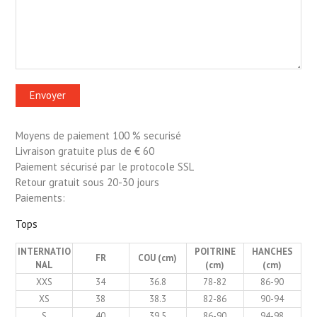
Moyens de paiement 100 % securisé
Livraison gratuite plus de € 60
Paiement sécurisé par le protocole SSL
Retour gratuit sous 20-30 jours
Paiements:
Tops
INTERNATIO
POITRINE
HANCHES
FR
COU (cm)
NAL
(cm)
(cm)
XXS
34
36.8
78-82
86-90
XS
38
38.3
82-86
90-94
S
40
39.5
86-90
94-98