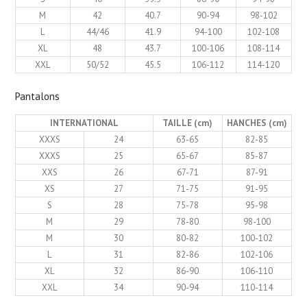
M
42
40.7
90-94
98-102
L
44/46
41.9
94-100
102-108
XL
48
43.7
100-106
108-114
XXL
50/52
45.5
106-112
114-120
Pantalons
INTERNATIONAL
TAILLE (cm)
HANCHES (cm)
XXXS
24
63-65
82-85
XXXS
25
65-67
85-87
XXS
26
67-71
87-91
XS
27
71-75
91-95
S
28
75-78
95-98
M
29
78-80
98-100
M
30
80-82
100-102
L
31
82-86
102-106
XL
32
86-90
106-110
XXL
34
90-94
110-114