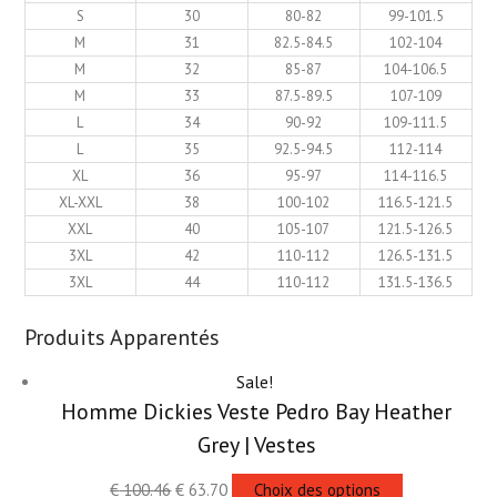
S
30
80-82
99-101.5
M
31
82.5-84.5
102-104
M
32
85-87
104-106.5
M
33
87.5-89.5
107-109
L
34
90-92
109-111.5
L
35
92.5-94.5
112-114
XL
36
95-97
114-116.5
XL-XXL
38
100-102
116.5-121.5
XXL
40
105-107
121.5-126.5
3XL
42
110-112
126.5-131.5
3XL
44
110-112
131.5-136.5
Produits Apparentés
Sale!
Homme Dickies Veste Pedro Bay Heather
Grey | Vestes
€
100.46
€
63.70
Choix des options