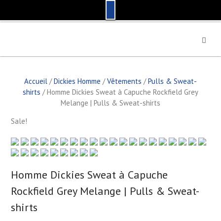
S
k
i
p
t
Accueil
/
Dickies Homme
/
Vêtements
/
Pulls & Sweat-
o
shirts
/ Homme Dickies Sweat à Capuche Rockfield Grey
c
Melange | Pulls & Sweat-shirts
o
n
Sale!
t
e
n
t
Homme Dickies Sweat à Capuche
by
Fmeaddons
Rockfield Grey Melange | Pulls & Sweat-
shirts