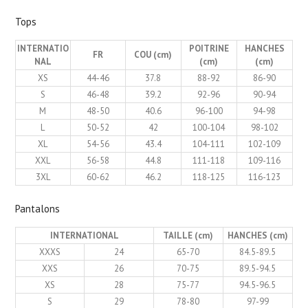
Tops
INTERNATIO
POITRINE
HANCHES
FR
COU (cm)
NAL
(cm)
(cm)
XS
44-46
37.8
88-92
86-90
S
46-48
39.2
92-96
90-94
M
48-50
40.6
96-100
94-98
L
50-52
42
100-104
98-102
XL
54-56
43.4
104-111
102-109
XXL
56-58
44.8
111-118
109-116
3XL
60-62
46.2
118-125
116-123
Pantalons
INTERNATIONAL
TAILLE (cm)
HANCHES (cm)
XXXS
24
65-70
84.5-89.5
XXS
26
70-75
89.5-94.5
XS
28
75-77
94.5-96.5
S
29
78-80
97-99