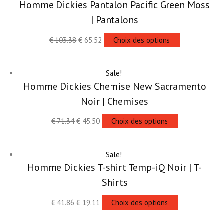
Homme Dickies Pantalon Pacific Green Moss
| Pantalons
€
103.38
€
65.52
Choix des options
Sale!
Homme Dickies Chemise New Sacramento
Noir | Chemises
€
71.34
€
45.50
Choix des options
Sale!
Homme Dickies T-shirt Temp-iQ Noir | T-
Shirts
€
41.86
€
19.11
Choix des options