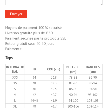
Moyens de paiement 100 % securisé
Livraison gratuite plus de € 60
Paiement sécurisé par le protocole SSL
Retour gratuit sous 20-30 jours
Paiements:
Tops
INTERNATIO
POITRINE
HANCHES
FR
COU (cm)
NAL
(cm)
(cm)
XXS
34
36.8
78-82
86-90
XS
38
38.3
82-86
90-94
S
40
39.5
86-90
94-98
M
42
40.7
90-94
98-102
L
44/46
41.9
94-100
102-108
XL
48
43.7
100-106
108-114