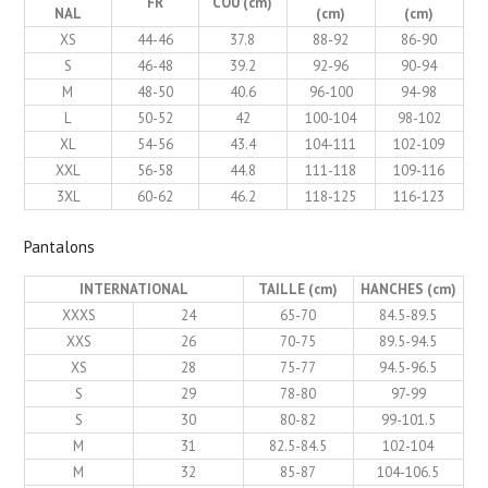
FR
COU (cm)
NAL
(cm)
(cm)
XS
44-46
37.8
88-92
86-90
S
46-48
39.2
92-96
90-94
M
48-50
40.6
96-100
94-98
L
50-52
42
100-104
98-102
XL
54-56
43.4
104-111
102-109
XXL
56-58
44.8
111-118
109-116
3XL
60-62
46.2
118-125
116-123
Pantalons
INTERNATIONAL
TAILLE (cm)
HANCHES (cm)
XXXS
24
65-70
84.5-89.5
XXS
26
70-75
89.5-94.5
XS
28
75-77
94.5-96.5
S
29
78-80
97-99
S
30
80-82
99-101.5
M
31
82.5-84.5
102-104
M
32
85-87
104-106.5