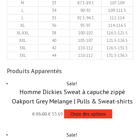
M
33
87.5-89.5
107-109
L
34
90-92
109-111.5
L
35
92.5-94.5
112-114
XL
36
95-97
114-116.5
XL-XXL
38
100-102
116.5-121.5
XXL
40
105-107
121.5-126.5
3XL
42
110-112
126.5-131.5
3XL
44
110-112
131.5-136.5
Produits Apparentés
Sale!
Homme Dickies Sweat à capuche zippé
Oakport Grey Melange | Pulls & Sweat-shirts
€
95.00
€
53.69
Choix des options
Sale!