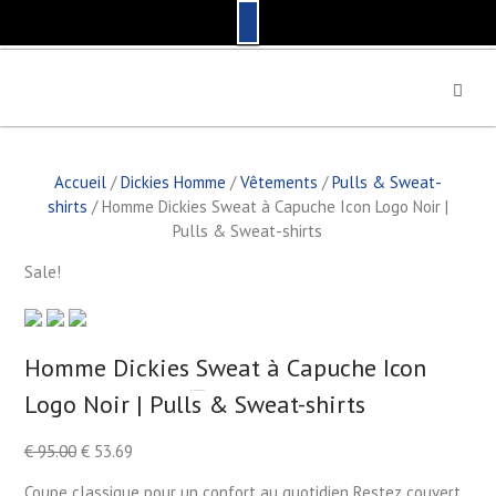
S
k
i
p
t
Accueil
/
Dickies Homme
/
Vêtements
/
Pulls & Sweat-
o
shirts
/ Homme Dickies Sweat à Capuche Icon Logo Noir |
c
Pulls & Sweat-shirts
o
n
Sale!
t
e
n
t
Homme Dickies Sweat à Capuche Icon
Logo Noir | Pulls & Sweat-shirts
by
Fmeaddons
€
95.00
€
53.69
Coupe classique pour un confort au quotidien Restez couvert