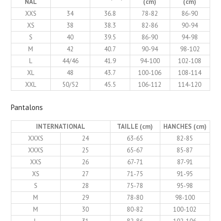
NAL
(cm)
(cm)
XXS
34
36.8
78-82
86-90
XS
38
38.3
82-86
90-94
S
40
39.5
86-90
94-98
M
42
40.7
90-94
98-102
L
44/46
41.9
94-100
102-108
XL
48
43.7
100-106
108-114
XXL
50/52
45.5
106-112
114-120
Pantalons
INTERNATIONAL
TAILLE (cm)
HANCHES (cm)
XXXS
24
63-65
82-85
XXXS
25
65-67
85-87
XXS
26
67-71
87-91
XS
27
71-75
91-95
S
28
75-78
95-98
M
29
78-80
98-100
M
30
80-82
100-102