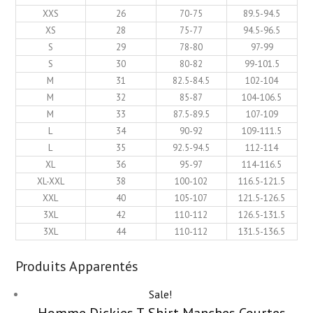
XXS
26
70-75
89.5-94.5
XS
28
75-77
94.5-96.5
S
29
78-80
97-99
S
30
80-82
99-101.5
M
31
82.5-84.5
102-104
M
32
85-87
104-106.5
M
33
87.5-89.5
107-109
L
34
90-92
109-111.5
L
35
92.5-94.5
112-114
XL
36
95-97
114-116.5
XL-XXL
38
100-102
116.5-121.5
XXL
40
105-107
121.5-126.5
3XL
42
110-112
126.5-131.5
3XL
44
110-112
131.5-136.5
Produits Apparentés
Sale!