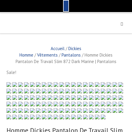
S
k
i
p
t
Accueil
/
Dickies
o
Homme
/
Vêtements
/
Pantalons
/ Homme Dickies
c
Pantalon De Travail Slim 872 Dark Marine | Pantalons
o
n
Sale!
t
e
n
t
by
Fmeaddons
Homme Dickies Pantalon De Travail Slim