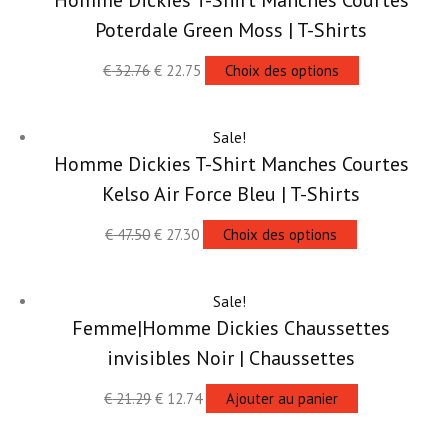
Homme Dickies T-Shirt Manches Courtes
Poterdale Green Moss | T-Shirts
€
32.76
€
22.75
Choix des options
Sale!
Homme Dickies T-Shirt Manches Courtes
Kelso Air Force Bleu | T-Shirts
€
47.50
€
27.30
Choix des options
Sale!
Femme|Homme Dickies Chaussettes
invisibles Noir | Chaussettes
€
21.29
€
12.74
Ajouter au panier