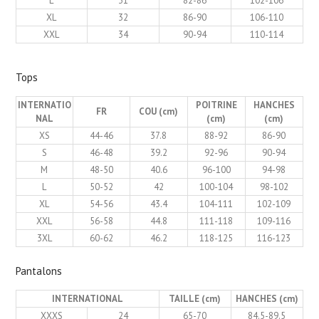
L
31
82-86
102-106
XL
32
86-90
106-110
XXL
34
90-94
110-114
Tops
INTERNATIO
POITRINE
HANCHES
FR
COU (cm)
NAL
(cm)
(cm)
XS
44-46
37.8
88-92
86-90
S
46-48
39.2
92-96
90-94
M
48-50
40.6
96-100
94-98
L
50-52
42
100-104
98-102
XL
54-56
43.4
104-111
102-109
XXL
56-58
44.8
111-118
109-116
3XL
60-62
46.2
118-125
116-123
Pantalons
INTERNATIONAL
TAILLE (cm)
HANCHES (cm)
XXXS
24
65-70
84.5-89.5