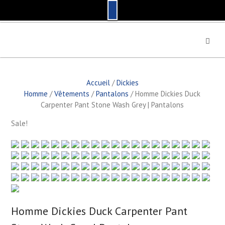
S
k
i
p
t
Accueil
/
Dickies
o
Homme
/
Vêtements
/
Pantalons
/ Homme Dickies Duck
c
Carpenter Pant Stone Wash Grey | Pantalons
o
n
Sale!
t
e
n
t
by
Fmeaddons
Homme Dickies Duck Carpenter Pant