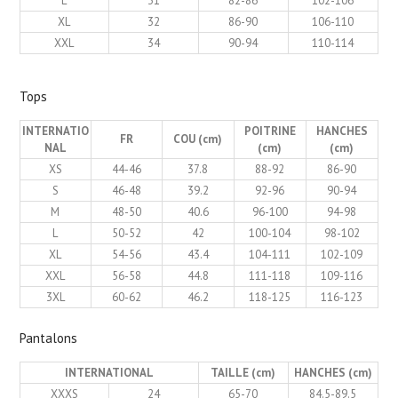
L
31
82-86
102-106
XL
32
86-90
106-110
XXL
34
90-94
110-114
Tops
INTERNATIO
POITRINE
HANCHES
FR
COU (cm)
NAL
(cm)
(cm)
XS
44-46
37.8
88-92
86-90
S
46-48
39.2
92-96
90-94
M
48-50
40.6
96-100
94-98
L
50-52
42
100-104
98-102
XL
54-56
43.4
104-111
102-109
XXL
56-58
44.8
111-118
109-116
3XL
60-62
46.2
118-125
116-123
Pantalons
INTERNATIONAL
TAILLE (cm)
HANCHES (cm)
XXXS
24
65-70
84.5-89.5