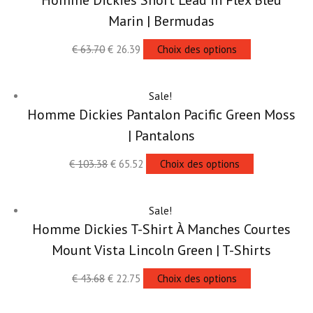
Homme Dickies Short Lead in Flex Bleu
Marin | Bermudas
€
63.70
€
26.39
Choix des options
Sale!
Homme Dickies Pantalon Pacific Green Moss
| Pantalons
€
103.38
€
65.52
Choix des options
Sale!
Homme Dickies T-Shirt À Manches Courtes
Mount Vista Lincoln Green | T-Shirts
€
43.68
€
22.75
Choix des options