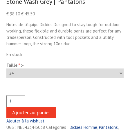
Stone Wash Grey | Pantalons
€
98.10
€
45.50
Notes de l’équipe Dickies Designed to stay tough for outdoor
working, these flexible and durable pants are perfect for any
tradesperson. Constructed with tool pockets and a utility
hammer loop, the strong 10oz duc…
En stock
Taille
*
:-
Ajouter au panier
Ajouter à la wishlist
UGS :
NE5433/H3038
Catégories :
Dickies Homme
,
Pantalons
,