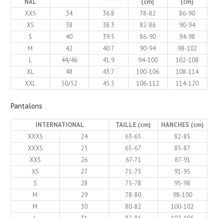
NAL
(cm)
(cm)
XXS
34
36.8
78-82
86-90
XS
38
38.3
82-86
90-94
S
40
39.5
86-90
94-98
M
42
40.7
90-94
98-102
L
44/46
41.9
94-100
102-108
XL
48
43.7
100-106
108-114
XXL
50/52
45.5
106-112
114-120
Pantalons
INTERNATIONAL
TAILLE (cm)
HANCHES (cm)
XXXS
24
63-65
82-85
XXXS
25
65-67
85-87
XXS
26
67-71
87-91
XS
27
71-75
91-95
S
28
75-78
95-98
M
29
78-80
98-100
M
30
80-82
100-102