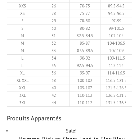
XXS
26
70-75
89.5-94.5
XS
28
75-77
94.5-96.5
S
29
78-80
97-99
S
30
80-82
99-101.5
M
31
82.5-84.5
102-104
M
32
85-87
104-106.5
M
33
87.5-89.5
107-109
L
34
90-92
109-111.5
L
35
92.5-94.5
112-114
XL
36
95-97
114-116.5
XL-XXL
38
100-102
116.5-121.5
XXL
40
105-107
121.5-126.5
3XL
42
110-112
126.5-131.5
3XL
44
110-112
131.5-136.5
Produits Apparentés
Sale!