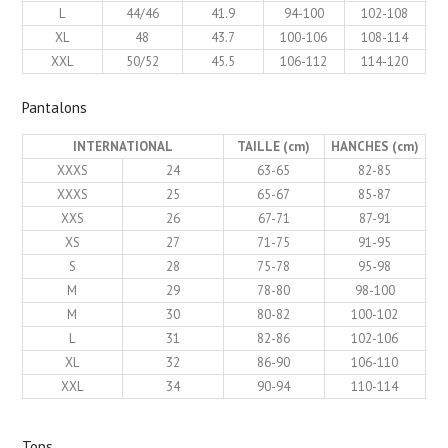
L
44/46
41.9
94-100
102-108
XL
48
43.7
100-106
108-114
XXL
50/52
45.5
106-112
114-120
Pantalons
INTERNATIONAL
TAILLE (cm)
HANCHES (cm)
XXXS
24
63-65
82-85
XXXS
25
65-67
85-87
XXS
26
67-71
87-91
XS
27
71-75
91-95
S
28
75-78
95-98
M
29
78-80
98-100
M
30
80-82
100-102
L
31
82-86
102-106
XL
32
86-90
106-110
XXL
34
90-94
110-114
Tops