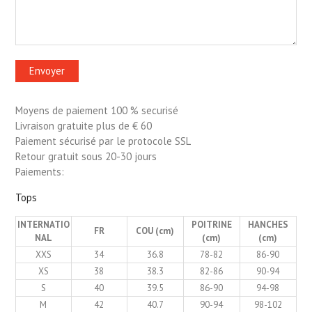
Moyens de paiement 100 % securisé
Livraison gratuite plus de € 60
Paiement sécurisé par le protocole SSL
Retour gratuit sous 20-30 jours
Paiements:
Tops
INTERNATIO
POITRINE
HANCHES
FR
COU (cm)
NAL
(cm)
(cm)
XXS
34
36.8
78-82
86-90
XS
38
38.3
82-86
90-94
S
40
39.5
86-90
94-98
M
42
40.7
90-94
98-102