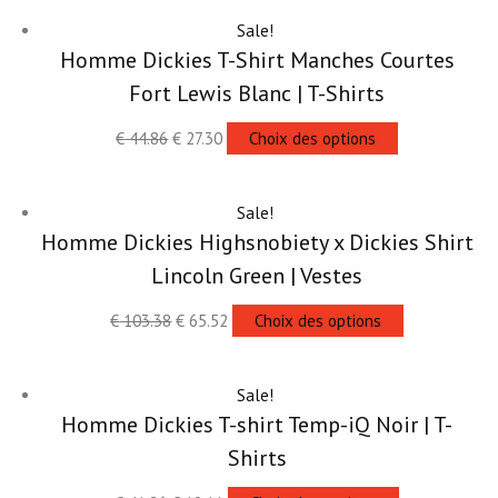
Sale!
Homme Dickies T-Shirt Manches Courtes
Fort Lewis Blanc | T-Shirts
€
44.86
€
27.30
Choix des options
Sale!
Homme Dickies Highsnobiety x Dickies Shirt
Lincoln Green | Vestes
€
103.38
€
65.52
Choix des options
Sale!
Homme Dickies T-shirt Temp-iQ Noir | T-
Shirts