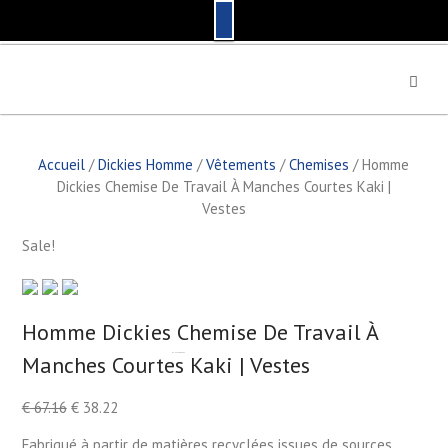
S
k
i
p
t
Accueil
/
Dickies Homme
/
Vêtements
/
Chemises
/ Homme
o
Dickies Chemise De Travail À Manches Courtes Kaki |
c
Vestes
o
n
Sale!
t
e
n
t
Homme Dickies Chemise De Travail À
Manches Courtes Kaki | Vestes
by
Fmeaddons
€
67.16
€
38.22
Fabriqué à partir de matières recyclées issues de sources