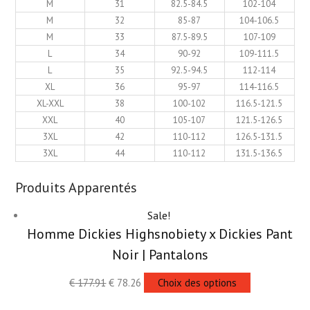
M
31
82.5-84.5
102-104
M
32
85-87
104-106.5
M
33
87.5-89.5
107-109
L
34
90-92
109-111.5
L
35
92.5-94.5
112-114
XL
36
95-97
114-116.5
XL-XXL
38
100-102
116.5-121.5
XXL
40
105-107
121.5-126.5
3XL
42
110-112
126.5-131.5
3XL
44
110-112
131.5-136.5
Produits Apparentés
Sale!
Homme Dickies Highsnobiety x Dickies Pant
Noir | Pantalons
€
177.91
€
78.26
Choix des options