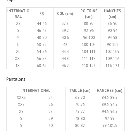
INTERNATIO
POITRINE
HANCHES
FR
COU (cm)
NAL
(cm)
(cm)
XS
44-46
37.8
88-92
86-90
S
46-48
39.2
92-96
90-94
M
48-50
40.6
96-100
94-98
L
50-52
42
100-104
98-102
XL
54-56
43.4
104-111
102-109
XXL
56-58
44.8
111-118
109-116
3XL
60-62
46.2
118-125
116-123
Pantalons
INTERNATIONAL
TAILLE (cm)
HANCHES (cm)
XXXS
24
65-70
84.5-89.5
XXS
26
70-75
89.5-94.5
XS
28
75-77
94.5-96.5
S
29
78-80
97-99
S
30
80-82
99-101.5