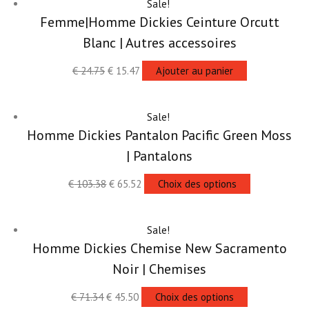
Sale!
Femme|Homme Dickies Ceinture Orcutt
Blanc | Autres accessoires
€
24.75
€
15.47
Ajouter au panier
Sale!
Homme Dickies Pantalon Pacific Green Moss
| Pantalons
€
103.38
€
65.52
Choix des options
Sale!
Homme Dickies Chemise New Sacramento
Noir | Chemises
€
71.34
€
45.50
Choix des options