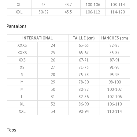
XL
48
43.7
100-106
108-114
XXL
50/52
45.5
106-112
114-120
Pantalons
INTERNATIONAL
TAILLE (cm)
HANCHES (cm)
XXXS
24
63-65
82-85
XXXS
25
65-67
85-87
XXS
26
67-71
87-91
XS
27
71-75
91-95
S
28
75-78
95-98
M
29
78-80
98-100
M
30
80-82
100-102
L
31
82-86
102-106
XL
32
86-90
106-110
XXL
34
90-94
110-114
Tops