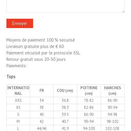
Moyens de paiement 100 % securisé
Livraison gratuite plus de € 60
Paiement sécurisé par le protocole SSL
Retour gratuit sous 20-30 jours
Paiements:
Tops
INTERNATIO
POITRINE
HANCHES
FR
COU (cm)
NAL
(cm)
(cm)
XXS
34
36.8
78-82
86-90
XS
38
38.3
82-86
90-94
S
40
39.5
86-90
94-98
M
42
40.7
90-94
98-102
L
44/46
41.9
94-100
102-108