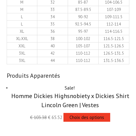
M
32
85-87
104-106.5
M
33
87.5-89.5
107-109
L
34
90-92
109-111.5
L
35
92.5-94.5
112-114
XL
36
95-97
114-116.5
XL-XXL
38
100-102
116.5-121.5
XXL
40
105-107
121.5-126.5
3XL
42
110-112
126.5-131.5
3XL
44
110-112
131.5-136.5
Produits Apparentés
Sale!
Homme Dickies Highsnobiety x Dickies Shirt
Lincoln Green | Vestes
€
103.38
€
65.52
Choix des options