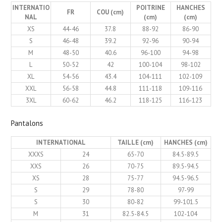
INTERNATIO
POITRINE
HANCHES
FR
COU (cm)
NAL
(cm)
(cm)
XS
44-46
37.8
88-92
86-90
S
46-48
39.2
92-96
90-94
M
48-50
40.6
96-100
94-98
L
50-52
42
100-104
98-102
XL
54-56
43.4
104-111
102-109
XXL
56-58
44.8
111-118
109-116
3XL
60-62
46.2
118-125
116-123
Pantalons
INTERNATIONAL
TAILLE (cm)
HANCHES (cm)
XXXS
24
65-70
84.5-89.5
XXS
26
70-75
89.5-94.5
XS
28
75-77
94.5-96.5
S
29
78-80
97-99
S
30
80-82
99-101.5
M
31
82.5-84.5
102-104