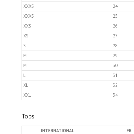
XXXS
24
XXXS
25
XXS
26
XS
27
S
28
M
29
M
30
L
31
XL
32
XXL
34
Tops
INTERNATIONAL
FR