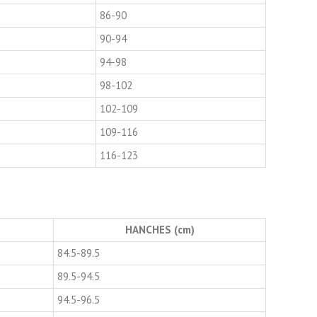
86-90
90-94
94-98
98-102
102-109
109-116
116-123
HANCHES (cm)
84.5-89.5
89.5-94.5
94.5-96.5