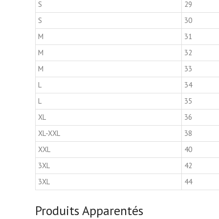
S
29
S
30
M
31
M
32
M
33
L
34
L
35
XL
36
XL-XXL
38
XXL
40
3XL
42
3XL
44
Produits Apparentés