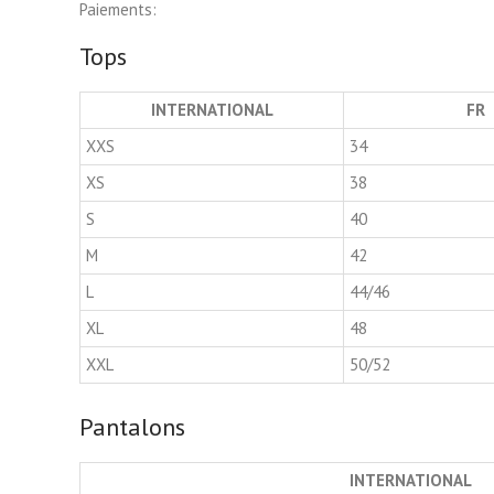
Paiements:
Tops
INTERNATIONAL
FR
XXS
34
XS
38
S
40
M
42
L
44/46
XL
48
XXL
50/52
Pantalons
INTERNATIONAL