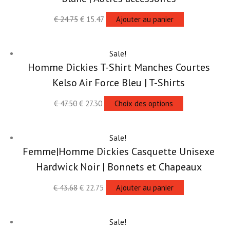
€
24.75
€
15.47
Ajouter au panier
Sale!
Homme Dickies T-Shirt Manches Courtes
Kelso Air Force Bleu | T-Shirts
€
47.50
€
27.30
Choix des options
Sale!
Femme|Homme Dickies Casquette Unisexe
Hardwick Noir | Bonnets et Chapeaux
€
43.68
€
22.75
Ajouter au panier
Sale!