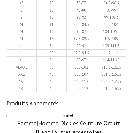
XS
28
75-77
94.5-96.5
S
29
78-80
97-99
S
30
80-82
99-101.5
M
31
82.5-84.5
102-104
M
32
85-87
104-106.5
M
33
87.5-89.5
107-109
L
34
90-92
109-111.5
L
35
92.5-94.5
112-114
XL
36
95-97
114-116.5
XL-XXL
38
100-102
116.5-121.5
XXL
40
105-107
121.5-126.5
3XL
42
110-112
126.5-131.5
3XL
44
110-112
131.5-136.5
Produits Apparentés
Sale!
Femme|Homme Dickies Ceinture Orcutt
Blanc | Autres accessoires