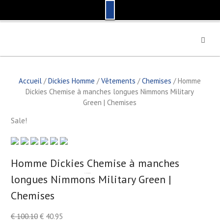
S
k
i
p
t
Accueil
/
Dickies Homme
/
Vêtements
/
Chemises
/ Homme
o
Dickies Chemise à manches longues Nimmons Military
c
Green | Chemises
o
n
Sale!
t
e
n
t
Homme Dickies Chemise à manches
longues Nimmons Military Green |
by
Fmeaddons
Chemises
€
100.10
€
40.95