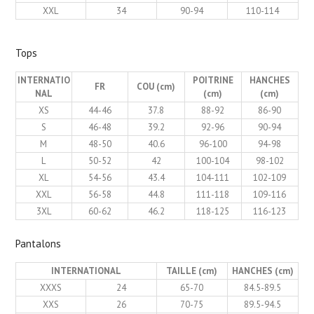
XXL
34
90-94
110-114
Tops
INTERNATIO
POITRINE
HANCHES
FR
COU (cm)
NAL
(cm)
(cm)
XS
44-46
37.8
88-92
86-90
S
46-48
39.2
92-96
90-94
M
48-50
40.6
96-100
94-98
L
50-52
42
100-104
98-102
XL
54-56
43.4
104-111
102-109
XXL
56-58
44.8
111-118
109-116
3XL
60-62
46.2
118-125
116-123
Pantalons
INTERNATIONAL
TAILLE (cm)
HANCHES (cm)
XXXS
24
65-70
84.5-89.5
XXS
26
70-75
89.5-94.5