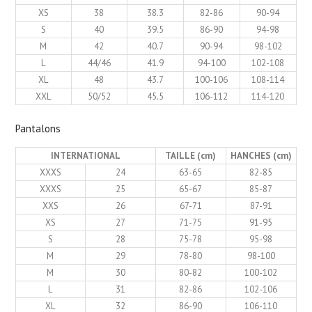
XS
38
38.3
82-86
90-94
S
40
39.5
86-90
94-98
M
42
40.7
90-94
98-102
L
44/46
41.9
94-100
102-108
XL
48
43.7
100-106
108-114
XXL
50/52
45.5
106-112
114-120
Pantalons
INTERNATIONAL
TAILLE (cm)
HANCHES (cm)
XXXS
24
63-65
82-85
XXXS
25
65-67
85-87
XXS
26
67-71
87-91
XS
27
71-75
91-95
S
28
75-78
95-98
M
29
78-80
98-100
M
30
80-82
100-102
L
31
82-86
102-106
XL
32
86-90
106-110