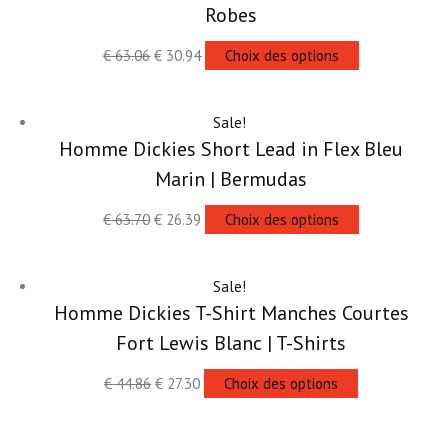
Robes
€
63.06
€
30.94
Choix des options
Sale!
Homme Dickies Short Lead in Flex Bleu
Marin | Bermudas
€
63.70
€
26.39
Choix des options
Sale!
Homme Dickies T-Shirt Manches Courtes
Fort Lewis Blanc | T-Shirts
€
44.86
€
27.30
Choix des options