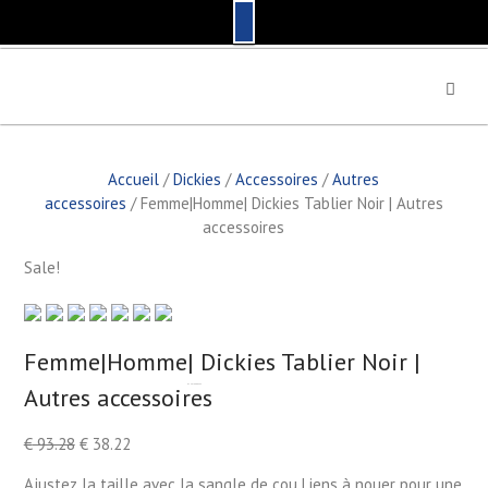
S
k
i
p
t
Accueil
/
Dickies
/
Accessoires
/
Autres
o
accessoires
/ Femme|Homme| Dickies Tablier Noir | Autres
c
accessoires
o
n
Sale!
t
e
n
t
Femme|Homme| Dickies Tablier Noir |
Autres accessoires
by
Fmeaddons
€
93.28
€
38.22
Ajustez la taille avec la sangle de cou Liens à nouer pour une