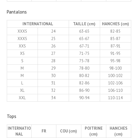
Pantalons
INTERNATIONAL
TAILLE (cm)
HANCHES (cm)
XXXS
24
63-65
82-85
XXXS
25
65-67
85-87
XXS
26
67-71
87-91
XS
27
71-75
91-95
S
28
75-78
95-98
M
29
78-80
98-100
M
30
80-82
100-102
L
31
82-86
102-106
XL
32
86-90
106-110
XXL
34
90-94
110-114
Tops
INTERNATIO
POITRINE
HANCHES
FR
COU (cm)
NAL
(cm)
(cm)