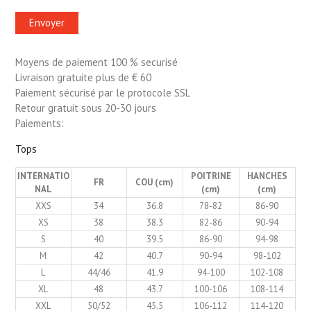
Moyens de paiement 100 % securisé
Livraison gratuite plus de € 60
Paiement sécurisé par le protocole SSL
Retour gratuit sous 20-30 jours
Paiements:
Tops
INTERNATIO
POITRINE
HANCHES
FR
COU (cm)
NAL
(cm)
(cm)
XXS
34
36.8
78-82
86-90
XS
38
38.3
82-86
90-94
S
40
39.5
86-90
94-98
M
42
40.7
90-94
98-102
L
44/46
41.9
94-100
102-108
XL
48
43.7
100-106
108-114
XXL
50/52
45.5
106-112
114-120