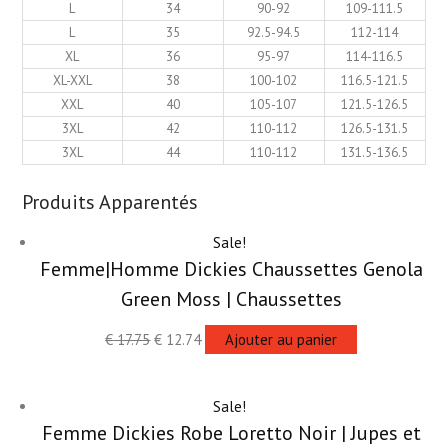
L
34
90-92
109-111.5
L
35
92.5-94.5
112-114
XL
36
95-97
114-116.5
XL-XXL
38
100-102
116.5-121.5
XXL
40
105-107
121.5-126.5
3XL
42
110-112
126.5-131.5
3XL
44
110-112
131.5-136.5
Produits Apparentés
Sale!
Femme|Homme Dickies Chaussettes Genola
Green Moss | Chaussettes
€
17.75
€
12.74
Ajouter au panier
Sale!
Femme Dickies Robe Loretto Noir | Jupes et