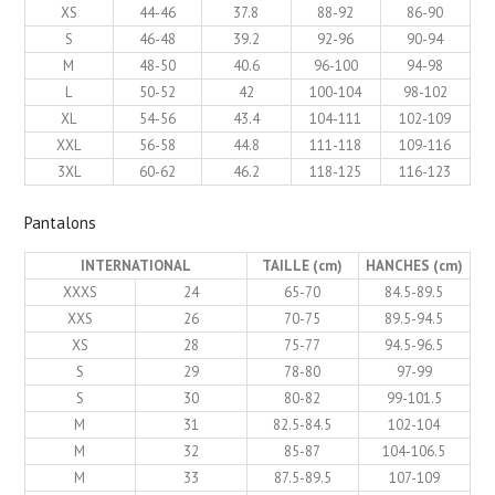
XS
44-46
37.8
88-92
86-90
S
46-48
39.2
92-96
90-94
M
48-50
40.6
96-100
94-98
L
50-52
42
100-104
98-102
XL
54-56
43.4
104-111
102-109
XXL
56-58
44.8
111-118
109-116
3XL
60-62
46.2
118-125
116-123
Pantalons
INTERNATIONAL
TAILLE (cm)
HANCHES (cm)
XXXS
24
65-70
84.5-89.5
XXS
26
70-75
89.5-94.5
XS
28
75-77
94.5-96.5
S
29
78-80
97-99
S
30
80-82
99-101.5
M
31
82.5-84.5
102-104
M
32
85-87
104-106.5
M
33
87.5-89.5
107-109