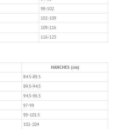
98-102
102-109
109-116
116-123
HANCHES (cm)
84.5-89.5
89.5-94.5
94.5-96.5
97-99
99-101.5
102-104