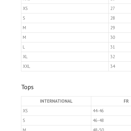
XS
27
S
28
M
29
M
30
L
31
XL
32
XXL
34
Tops
INTERNATIONAL
FR
XS
44-46
S
46-48
M
48-50