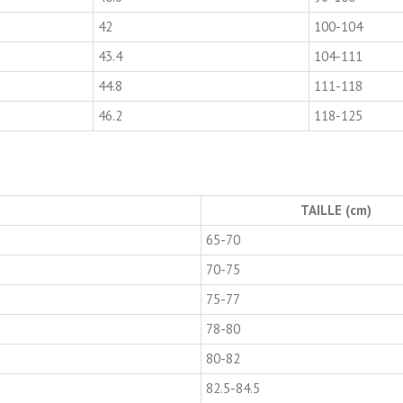
42
100-104
43.4
104-111
44.8
111-118
46.2
118-125
TAILLE (cm)
65-70
70-75
75-77
78-80
80-82
82.5-84.5