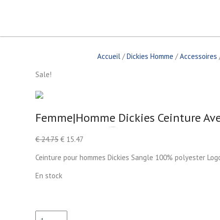
S
k
i
p
t
Accueil
/
Dickies Homme
/
Accessoires
o
c
Sale!
o
n
t
e
Femme|Homme Dickies Ceinture Avec
n
by
Fmeaddons
t
€
24.75
€
15.47
Ceinture pour hommes Dickies Sangle 100% polyester Logo
En stock