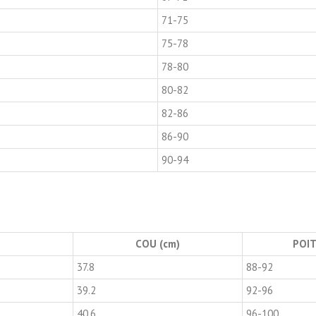
71-75
75-78
78-80
80-82
82-86
86-90
90-94
COU (cm)
POIT
37.8
88-92
39.2
92-96
40.6
96-100