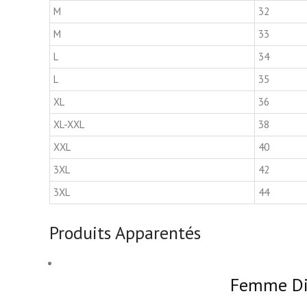
M
32
M
33
L
34
L
35
XL
36
XL-XXL
38
XXL
40
3XL
42
3XL
44
Produits Apparentés
Femme Dic