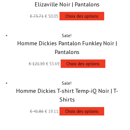
Elizaville Noir | Pantalons
€
73.71
€
50.05
Choix des options
Sale!
Homme Dickies Pantalon Funkley Noir |
Pantalons
€
121.39
€
53.69
Choix des options
Sale!
Homme Dickies T-shirt Temp-iQ Noir | T-
Shirts
€
41.86
€
19.11
Choix des options