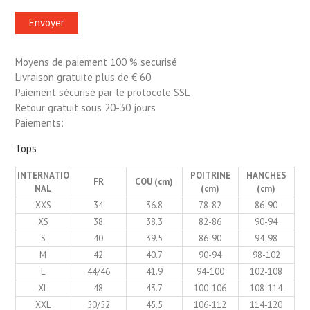
Moyens de paiement 100 % securisé
Livraison gratuite plus de € 60
Paiement sécurisé par le protocole SSL
Retour gratuit sous 20-30 jours
Paiements:
Tops
INTERNATIO
POITRINE
HANCHES
FR
COU (cm)
NAL
(cm)
(cm)
XXS
34
36.8
78-82
86-90
XS
38
38.3
82-86
90-94
S
40
39.5
86-90
94-98
M
42
40.7
90-94
98-102
L
44/46
41.9
94-100
102-108
XL
48
43.7
100-106
108-114
XXL
50/52
45.5
106-112
114-120