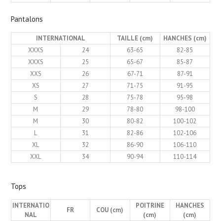
Pantalons
INTERNATIONAL
TAILLE (cm)
HANCHES (cm)
XXXS
24
63-65
82-85
XXXS
25
65-67
85-87
XXS
26
67-71
87-91
XS
27
71-75
91-95
S
28
75-78
95-98
M
29
78-80
98-100
M
30
80-82
100-102
L
31
82-86
102-106
XL
32
86-90
106-110
XXL
34
90-94
110-114
Tops
INTERNATIO
POITRINE
HANCHES
FR
COU (cm)
NAL
(cm)
(cm)