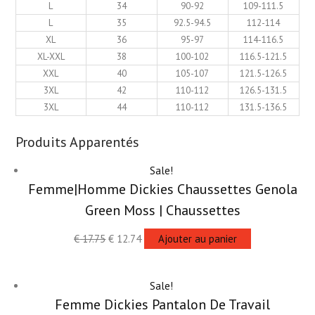
L
34
90-92
109-111.5
L
35
92.5-94.5
112-114
XL
36
95-97
114-116.5
XL-XXL
38
100-102
116.5-121.5
XXL
40
105-107
121.5-126.5
3XL
42
110-112
126.5-131.5
3XL
44
110-112
131.5-136.5
Produits Apparentés
Sale!
Femme|Homme Dickies Chaussettes Genola
Green Moss | Chaussettes
€
17.75
€
12.74
Ajouter au panier
Sale!
Femme Dickies Pantalon De Travail