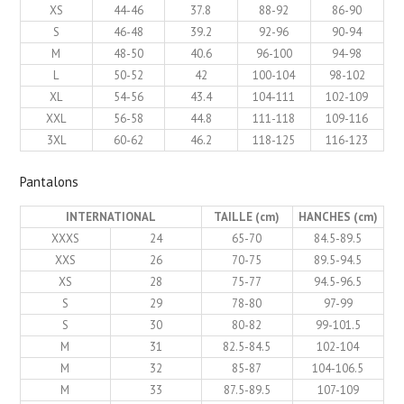
XS
44-46
37.8
88-92
86-90
S
46-48
39.2
92-96
90-94
M
48-50
40.6
96-100
94-98
L
50-52
42
100-104
98-102
XL
54-56
43.4
104-111
102-109
XXL
56-58
44.8
111-118
109-116
3XL
60-62
46.2
118-125
116-123
Pantalons
INTERNATIONAL
TAILLE (cm)
HANCHES (cm)
XXXS
24
65-70
84.5-89.5
XXS
26
70-75
89.5-94.5
XS
28
75-77
94.5-96.5
S
29
78-80
97-99
S
30
80-82
99-101.5
M
31
82.5-84.5
102-104
M
32
85-87
104-106.5
M
33
87.5-89.5
107-109