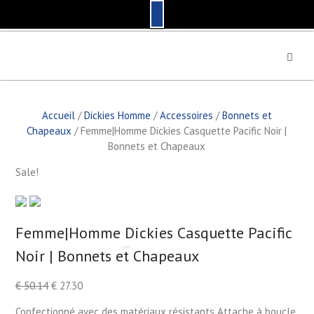
S
k
i
p
t
Accueil
/
Dickies Homme
/
Accessoires
/
Bonnets et
o
Chapeaux
/ Femme|Homme Dickies Casquette Pacific Noir |
c
Bonnets et Chapeaux
o
n
Sale!
t
e
n
t
Femme|Homme Dickies Casquette Pacific
Noir | Bonnets et Chapeaux
by
Fmeaddons
€
50.14
€
27.30
Confectionné avec des matériaux résistants Attache à boucle