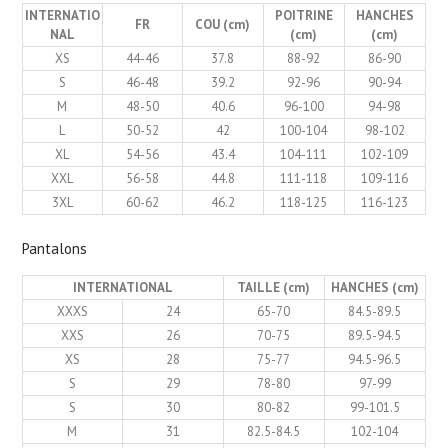
INTERNATIO
POITRINE
HANCHES
FR
COU (cm)
NAL
(cm)
(cm)
XS
44-46
37.8
88-92
86-90
S
46-48
39.2
92-96
90-94
M
48-50
40.6
96-100
94-98
L
50-52
42
100-104
98-102
XL
54-56
43.4
104-111
102-109
XXL
56-58
44.8
111-118
109-116
3XL
60-62
46.2
118-125
116-123
Pantalons
INTERNATIONAL
TAILLE (cm)
HANCHES (cm)
XXXS
24
65-70
84.5-89.5
XXS
26
70-75
89.5-94.5
XS
28
75-77
94.5-96.5
S
29
78-80
97-99
S
30
80-82
99-101.5
M
31
82.5-84.5
102-104