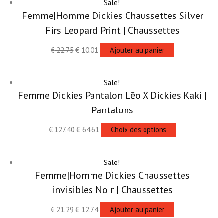
Sale!
Femme|Homme Dickies Chaussettes Silver
Firs Leopard Print | Chaussettes
€
22.75
€
10.01
Ajouter au panier
Sale!
Femme Dickies Pantalon Lēo X Dickies Kaki |
Pantalons
€
127.40
€
64.61
Choix des options
Sale!
Femme|Homme Dickies Chaussettes
invisibles Noir | Chaussettes
€
21.29
€
12.74
Ajouter au panier