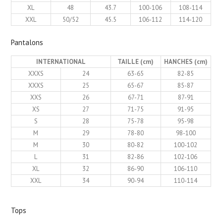
XL
48
43.7
100-106
108-114
XXL
50/52
45.5
106-112
114-120
Pantalons
INTERNATIONAL
TAILLE (cm)
HANCHES (cm)
XXXS
24
63-65
82-85
XXXS
25
65-67
85-87
XXS
26
67-71
87-91
XS
27
71-75
91-95
S
28
75-78
95-98
M
29
78-80
98-100
M
30
80-82
100-102
L
31
82-86
102-106
XL
32
86-90
106-110
XXL
34
90-94
110-114
Tops