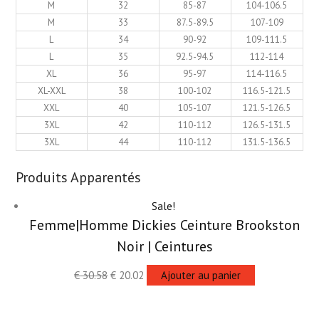
M
32
85-87
104-106.5
M
33
87.5-89.5
107-109
L
34
90-92
109-111.5
L
35
92.5-94.5
112-114
XL
36
95-97
114-116.5
XL-XXL
38
100-102
116.5-121.5
XXL
40
105-107
121.5-126.5
3XL
42
110-112
126.5-131.5
3XL
44
110-112
131.5-136.5
Produits Apparentés
Sale!
Femme|Homme Dickies Ceinture Brookston
Noir | Ceintures
€
30.58
€
20.02
Ajouter au panier