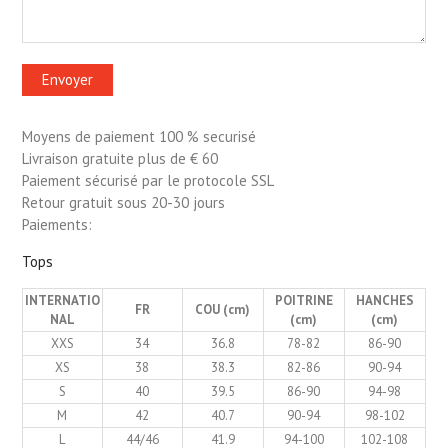
Moyens de paiement 100 % securisé
Livraison gratuite plus de € 60
Paiement sécurisé par le protocole SSL
Retour gratuit sous 20-30 jours
Paiements:
Tops
INTERNATIO
POITRINE
HANCHES
FR
COU (cm)
NAL
(cm)
(cm)
XXS
34
36.8
78-82
86-90
XS
38
38.3
82-86
90-94
S
40
39.5
86-90
94-98
M
42
40.7
90-94
98-102
L
44/46
41.9
94-100
102-108