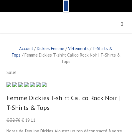
S
k
i
p
t
Accueil
/
Dickies Femme
/
Vêtements
/
T-Shirts &
o
Tops
/ Femme Dickies T-shirt Calico Rock Noir | T-Shirts &
c
Tops
o
n
Sale!
t
e
n
t
Femme Dickies T-shirt Calico Rock Noir |
T-Shirts & Tops
by
Fmeaddons
€
32.76
€
19.11
Notes de l’équipe Dickies Ajoutez un top décontracté à votre