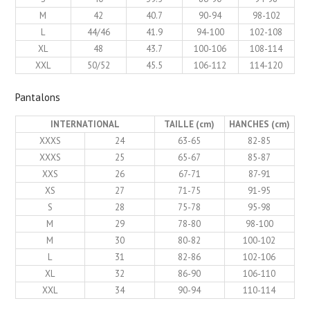
M
42
40.7
90-94
98-102
L
44/46
41.9
94-100
102-108
XL
48
43.7
100-106
108-114
XXL
50/52
45.5
106-112
114-120
Pantalons
INTERNATIONAL
TAILLE (cm)
HANCHES (cm)
XXXS
24
63-65
82-85
XXXS
25
65-67
85-87
XXS
26
67-71
87-91
XS
27
71-75
91-95
S
28
75-78
95-98
M
29
78-80
98-100
M
30
80-82
100-102
L
31
82-86
102-106
XL
32
86-90
106-110
XXL
34
90-94
110-114