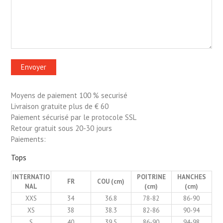
Moyens de paiement 100 % securisé
Livraison gratuite plus de € 60
Paiement sécurisé par le protocole SSL
Retour gratuit sous 20-30 jours
Paiements:
Tops
INTERNATIO
POITRINE
HANCHES
FR
COU (cm)
NAL
(cm)
(cm)
XXS
34
36.8
78-82
86-90
XS
38
38.3
82-86
90-94
S
40
39.5
86-90
94-98