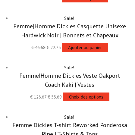
Sale!
Femme|Homme Dickies Casquette Unisexe
Hardwick Noir | Bonnets et Chapeaux
€
43.68
€
22.75
Ajouter au panier
Sale!
Femme|Homme Dickies Veste Oakport
Coach Kaki | Vestes
€
126.67
€
53.69
Choix des options
Sale!
Femme Dickies T-shirt Reworked Ponderosa
Pine | T-Shirts & Tops