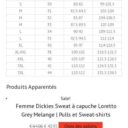
S
30
80-82
99-101.5
M
31
82.5-84.5
102-104
M
32
85-87
104-106.5
M
33
87.5-89.5
107-109
L
34
90-92
109-111.5
L
35
92.5-94.5
112-114
XL
36
95-97
114-116.5
XL-XXL
38
100-102
116.5-121.5
XXL
40
105-107
121.5-126.5
3XL
42
110-112
126.5-131.5
3XL
44
110-112
131.5-136.5
Produits Apparentés
Sale!
Femme Dickies Sweat à capuche Loretto
Grey Melange | Pulls et Sweat-shirts
€
64.06
€
40.95
Choix des options