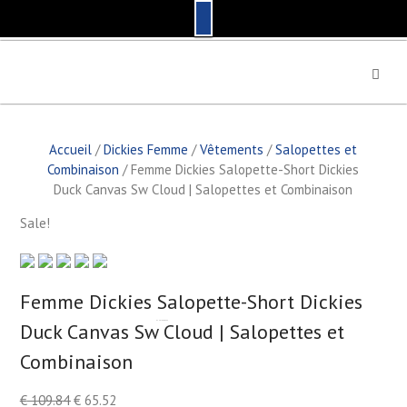
S
k
i
p
t
Accueil
/
Dickies Femme
/
Vêtements
/
Salopettes et
o
Combinaison
/ Femme Dickies Salopette-Short Dickies
c
Duck Canvas Sw Cloud | Salopettes et Combinaison
o
n
Sale!
t
e
n
t
Femme Dickies Salopette-Short Dickies
Duck Canvas Sw Cloud | Salopettes et
by
Fmeaddons
Combinaison
€
109.84
€
65.52