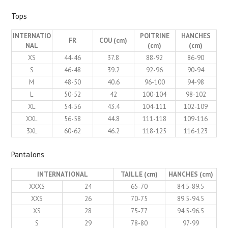
Tops
INTERNATIO
POITRINE
HANCHES
FR
COU (cm)
NAL
(cm)
(cm)
XS
44-46
37.8
88-92
86-90
S
46-48
39.2
92-96
90-94
M
48-50
40.6
96-100
94-98
L
50-52
42
100-104
98-102
XL
54-56
43.4
104-111
102-109
XXL
56-58
44.8
111-118
109-116
3XL
60-62
46.2
118-125
116-123
Pantalons
INTERNATIONAL
TAILLE (cm)
HANCHES (cm)
XXXS
24
65-70
84.5-89.5
XXS
26
70-75
89.5-94.5
XS
28
75-77
94.5-96.5
S
29
78-80
97-99