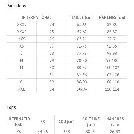
Pantalons
INTERNATIONAL
TAILLE (cm)
HANCHES (cm)
XXXS
24
63-65
82-85
XXXS
25
65-67
85-87
XXS
26
67-71
87-91
XS
27
71-75
91-95
S
28
75-78
95-98
M
29
78-80
98-100
M
30
80-82
100-102
L
31
82-86
102-106
XL
32
86-90
106-110
XXL
34
90-94
110-114
Tops
INTERNATIO
POITRINE
HANCHES
FR
COU (cm)
NAL
(cm)
(cm)
XS
44-46
37.8
88-92
86-90