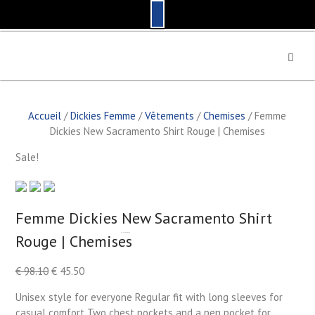
S
k
i
p
t
Accueil
/
Dickies Femme
/
Vêtements
/
Chemises
/ Femme
o
Dickies New Sacramento Shirt Rouge | Chemises
c
o
Sale!
n
t
e
n
Femme Dickies New Sacramento Shirt
t
Rouge | Chemises
by
Fmeaddons
€
98.10
€
45.50
Unisex style for everyone Regular fit with long sleeves for
casual comfort Two chest pockets and a pen pocket for