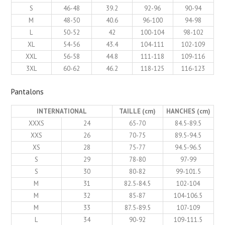
S
46-48
39.2
92-96
90-94
M
48-50
40.6
96-100
94-98
L
50-52
42
100-104
98-102
XL
54-56
43.4
104-111
102-109
XXL
56-58
44.8
111-118
109-116
3XL
60-62
46.2
118-125
116-123
Pantalons
INTERNATIONAL
TAILLE (cm)
HANCHES (cm)
XXXS
24
65-70
84.5-89.5
XXS
26
70-75
89.5-94.5
XS
28
75-77
94.5-96.5
S
29
78-80
97-99
S
30
80-82
99-101.5
M
31
82.5-84.5
102-104
M
32
85-87
104-106.5
M
33
87.5-89.5
107-109
L
34
90-92
109-111.5