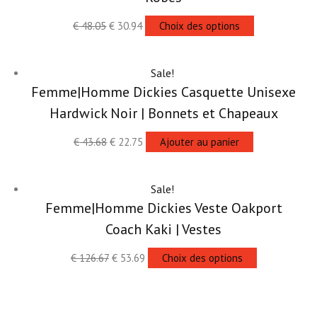
€
48.05
€
30.94
Choix des options
Sale!
Femme|Homme Dickies Casquette Unisexe
Hardwick Noir | Bonnets et Chapeaux
€
43.68
€
22.75
Ajouter au panier
Sale!
Femme|Homme Dickies Veste Oakport
Coach Kaki | Vestes
€
126.67
€
53.69
Choix des options