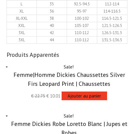
L
35
92.5-94.5
112-114
XL
36
95-97
114-116.5
XL-XXL
38
100-102
116.5-121.5
XXL
40
105-107
121.5-126.5
3XL
42
110-112
126.5-131.5
3XL
44
110-112
131.5-136.5
Produits Apparentés
Sale!
Femme|Homme Dickies Chaussettes Silver
Firs Leopard Print | Chaussettes
€
22.75
€
10.01
Ajouter au panier
Sale!
Femme Dickies Robe Loretto Blanc | Jupes et
Robes