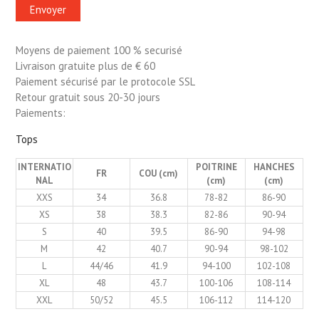
Moyens de paiement 100 % securisé
Livraison gratuite plus de € 60
Paiement sécurisé par le protocole SSL
Retour gratuit sous 20-30 jours
Paiements:
Tops
INTERNATIO
POITRINE
HANCHES
FR
COU (cm)
NAL
(cm)
(cm)
XXS
34
36.8
78-82
86-90
XS
38
38.3
82-86
90-94
S
40
39.5
86-90
94-98
M
42
40.7
90-94
98-102
L
44/46
41.9
94-100
102-108
XL
48
43.7
100-106
108-114
XXL
50/52
45.5
106-112
114-120